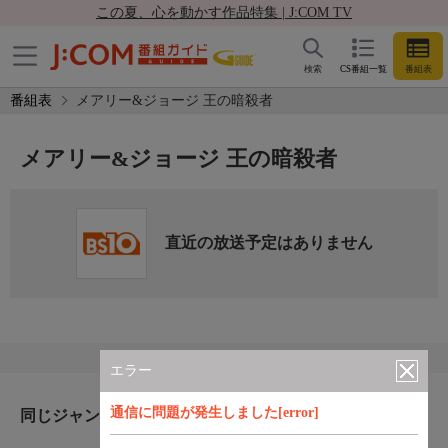
この夏、心を動かす作品特集 | J:COM TV
検索
CS番組一覧
番組表
番組表
メアリー&ジョージ 王の暗殺者
メアリー&ジョージ 王の暗殺者
直近の放送予定はありません
エラー
通信に問題が発生しました[error]
同じジャンルのおすすめ番組