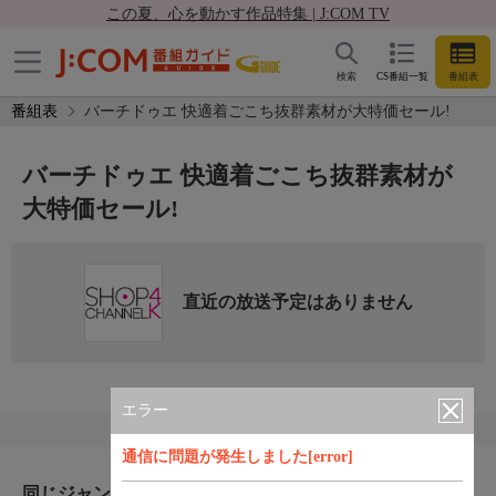
この夏、心を動かす作品特集 | J:COM TV
検索
CS番組一覧
番組表
番組表
バーチドゥエ 快適着ごこち抜群素材が大特価セール!
バーチドゥエ 快適着ごこち抜群素材が
大特価セール!
直近の放送予定はありません
エラー
通信に問題が発生しました[error]
同じジャンルのおすすめ番組