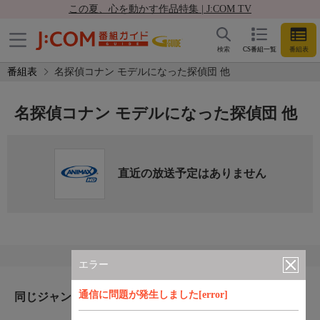
この夏、心を動かす作品特集 | J:COM TV
検索
CS番組一覧
番組表
番組表
名探偵コナン モデルになった探偵団 他
名探偵コナン モデルになった探偵団 他
直近の放送予定はありません
エラー
通信に問題が発生しました[error]
同じジャンルのおすすめ番組