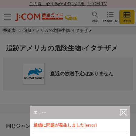
この夏、心を動かす作品特集 | J:COM TV
検索
CS番組一覧
番組表
番組表
追跡アメリカの危険生物:イタチザメ
追跡アメリカの危険生物:イタチザメ
直近の放送予定はありません
エラー
通信に問題が発生しました[error]
同じジャンルのおすすめ番組