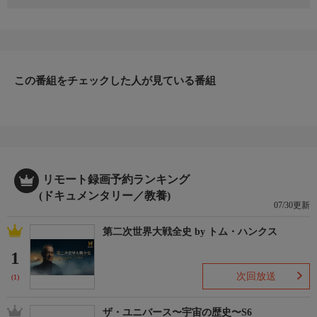
今回はアメリカ西海岸を約6500キロも移動するコククジラの母子
を追う。母子は、捕食者であるシャチから身を隠しながら海岸線
に沿って泳ぐ。やがて母子は最難関であるモントレー湾にたどり
着く。海底にグランドキャニオンのような峡谷があり、春になる
とシャチが集まって、回遊するクジラの子供を狙うのだ。この難
関さえ突破すれば、アラスカの餌場までたどり着ける可能性は高
この番組をチェックした人が見ている番組
くなるが…。
リモート録画予約ランキング
(ドキュメンタリー／教養)
07/30更新
第二次世界大戦全史 by トム・ハンクス
1
次回放送
(1)
ザ・ユニバース〜宇宙の歴史〜S6