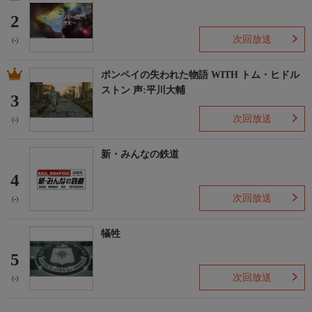
2
次回放送
(-)
ポンペイの失われた物語 WITH トム・ヒドル
ストン 声:平川大輔
3
次回放送
(-)
新・みんなの鉄道
4
次回放送
(-)
犠牲
5
次回放送
(-)