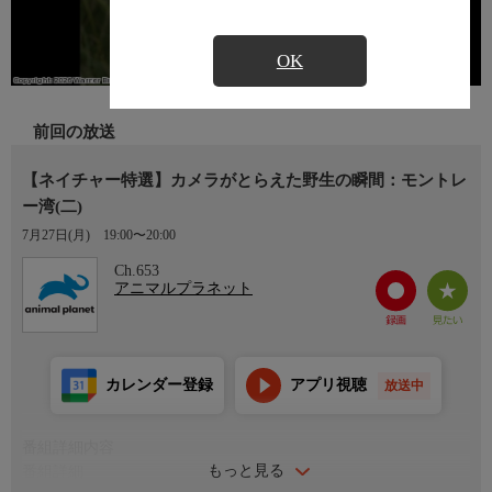
OK
前回の放送
【ネイチャー特選】カメラがとらえた野生の瞬間：モントレ
ー湾(二)
7月27日(月)
19:00〜20:00
Ch.653
アニマルプラネット
カレンダー登録
アプリ視聴
放送中
番組詳細内容
もっと見る
番組詳細