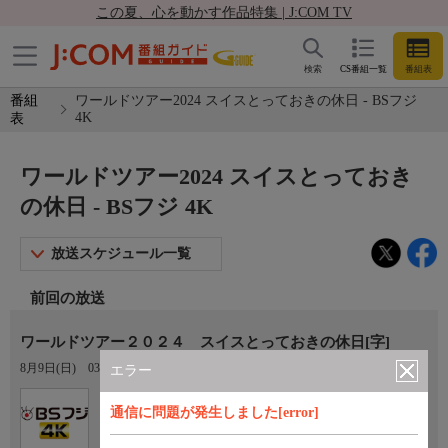
この夏、心を動かす作品特集 | J:COM TV
検索
CS番組一覧
番組表
番組
ワールドツアー2024 スイスとっておきの休日 - BSフジ
4K
表
ワールドツアー2024 スイスとっておき
の休日 - BSフジ 4K
放送スケジュール一覧
前回の放送
ワールドツアー２０２４ スイスとっておきの休日[字]
8月9日(日)
03:00〜04:00
エラー
Ch.181
通信に問題が発生しました[error]
BSフジ 4K