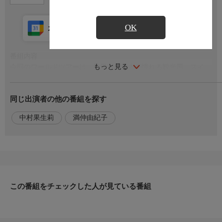
OK
カレンダー登録
アプリ視聴
放送中
番組内容
もっと見る
今回のワールドツアーは、世界中の旅人が憧れる観光国、スイ
ス。
同じ出演者の他の番組を探す
スイス各地の街の中から現地観光局のスタッフが厳選したラグジ
ュアリーなスポットを中心に知られざるスイスをご案内。
中村果生莉
満仲由紀子
チューリヒでは、美術館や新しいトレンド発信地区。
展望列車が走る絶景ルート。
富裕層が訪れるリゾートテルメ。
ツェルマットでは、マッターホルンを望む３つの展望ルートな
ど、とっておきの旅情報をお届け。
この番組をチェックした人が見ている番組
出演者
旅人：中村果生莉
ナレーター：満仲由紀子