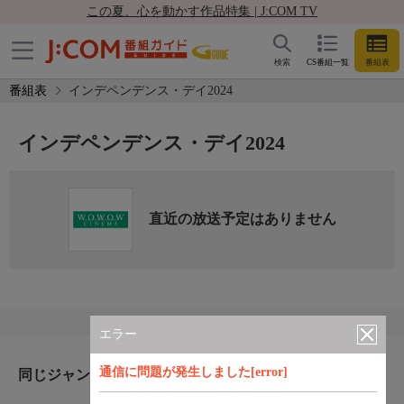
この夏、心を動かす作品特集 | J:COM TV
検索
CS番組一覧
番組表
番組表
インデペンデンス・デイ2024
インデペンデンス・デイ2024
直近の放送予定はありません
エラー
通信に問題が発生しました[error]
同じジャンルのおすすめ番組