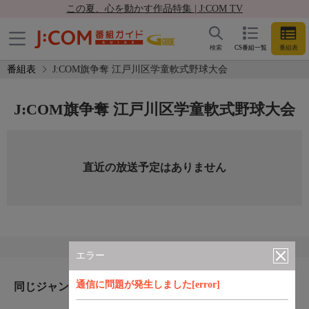
この夏、心を動かす作品特集 | J:COM TV
検索
CS番組一覧
番組表
番組表
J:COM旗争奪 江戸川区学童軟式野球大会
J:COM旗争奪 江戸川区学童軟式野球大会
直近の放送予定はありません
エラー
通信に問題が発生しました[error]
同じジャンルのおすすめ番組