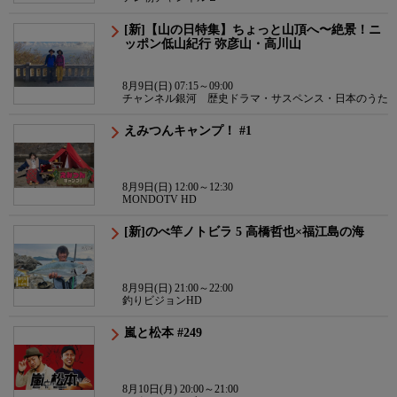
[新]【山の日特集】ちょっと山頂へ〜絶景！ニ
ッポン低山紀行 弥彦山・高川山
8月9日(日) 07:15～09:00
チャンネル銀河 歴史ドラマ・サスペンス・日本のうた
えみつんキャンプ！ #1
8月9日(日) 12:00～12:30
MONDOTV HD
[新]のべ竿ノトビラ 5 高橋哲也×福江島の海
8月9日(日) 21:00～22:00
釣りビジョンHD
嵐と松本 #249
8月10日(月) 20:00～21:00