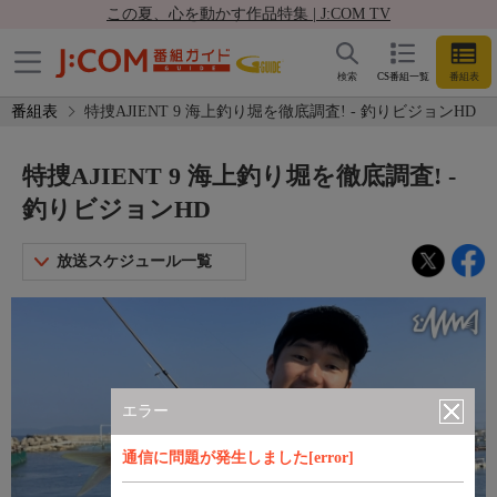
この夏、心を動かす作品特集 | J:COM TV
検索
CS番組一覧
番組表
番組表
特捜AJIENT 9 海上釣り堀を徹底調査! - 釣りビジョンHD
特捜AJIENT 9 海上釣り堀を徹底調査! -
釣りビジョンHD
放送スケジュール一覧
エラー
通信に問題が発生しました[error]