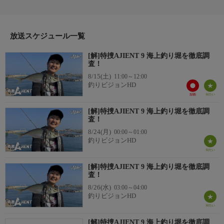
でアジング調査を敢行！
ルアーフィッシングも楽しめる海上釣り堀で、良型アジが連
発！アキラ渾身の新作ワームがその実力を発揮し、釣ったアジを
使った絶品料理にも舌鼓を打つ！
放送スケジュール一覧
＊出演者：長澤 耀＊初回放送：2024/9/27
[解]特捜AJIENT 9 海上釣り堀を徹底調
査！
8/15(土)
11:00～12:00
釣りビジョンHD
[解]特捜AJIENT 9 海上釣り堀を徹底調
査！
8/24(月)
00:00～01:00
釣りビジョンHD
[解]特捜AJIENT 9 海上釣り堀を徹底調
査！
8/26(水)
03:00～04:00
釣りビジョンHD
[解]特捜AJIENT 9 海上釣り堀を徹底調