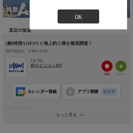
OK
直近の放送
[解]特捜AJIENT 9 海上釣り堀を徹底調査！
8月15日(土)
11:00〜12:00
Ch.702
釣りビジョンHD
カレンダー登録
アプリ視聴
放送前
番組詳細内容
もっと見る
詳細
爆釣アイテムを世に送り出すため全国のフィールドを駆け巡る
『特捜AJIENT』。今回は、大阪府最南端に位置する海上釣り堀