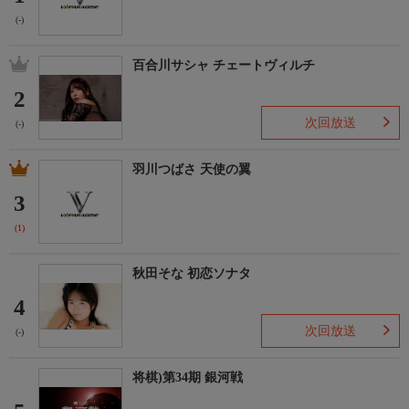
(-)
百合川サシャ チェートヴィルチ
2
次回放送
(-)
羽川つばさ 天使の翼
3
(1)
秋田そな 初恋ソナタ
4
次回放送
(-)
将棋)第34期 銀河戦