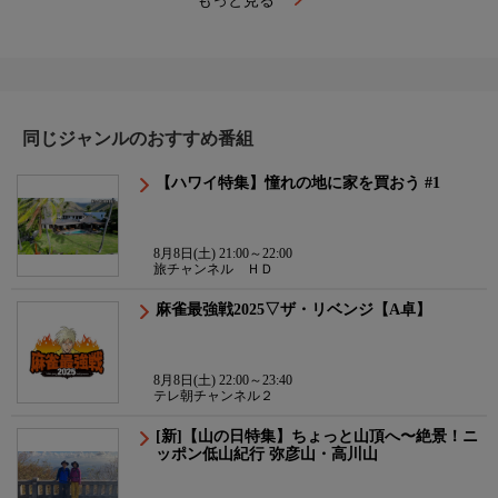
もっと見る
同じジャンルのおすすめ番組
【ハワイ特集】憧れの地に家を買おう #1
8月8日(土) 21:00～22:00
旅チャンネル ＨＤ
麻雀最強戦2025▽ザ・リベンジ【A卓】
8月8日(土) 22:00～23:40
テレ朝チャンネル２
[新]【山の日特集】ちょっと山頂へ〜絶景！ニ
ッポン低山紀行 弥彦山・高川山