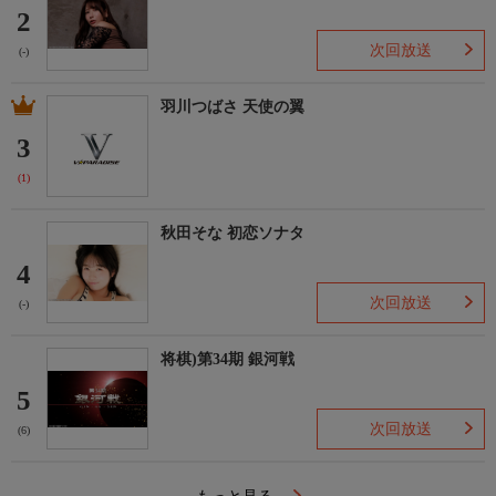
2
次回放送
(-)
羽川つばさ 天使の翼
3
(1)
秋田そな 初恋ソナタ
4
次回放送
(-)
将棋)第34期 銀河戦
5
次回放送
(6)