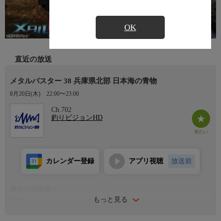
OK
直近の放送
メタルバスター 38 兵庫県北部 日本海の青物
8月20日(木)
22:00〜23:00
Ch.702
釣りビジョンHD
カレンダー登録
アプリ視聴
放送前
番組詳細内容
もっと見る
詳細
沿岸部を回遊する様々なターゲットを相手にショアから挑む『メ