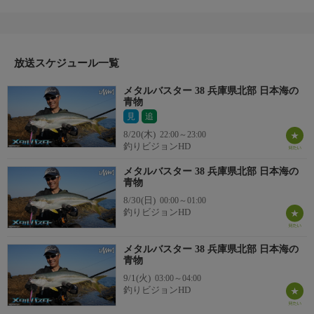
タルバスター』。今回は、初挑戦となる兵庫県北部の日本海を舞
台に、ヒラマサを狙う。
季節は夏から秋に移り変わる9月上旬。高水温期の小型・中型
魚を狙い、いつもよりライトなセッティングでメタルジグやプラ
グを駆使して、初場所での攻略に挑む。
放送スケジュール一覧
＊出演者：沼田純一＊初回放送：2024/9/25
メタルバスター 38 兵庫県北部 日本海の
青物
見
追
8/20(木)
22:00～23:00
釣りビジョンHD
メタルバスター 38 兵庫県北部 日本海の
青物
8/30(日)
00:00～01:00
釣りビジョンHD
メタルバスター 38 兵庫県北部 日本海の
青物
9/1(火)
03:00～04:00
釣りビジョンHD