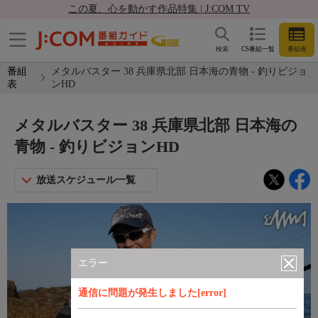
この夏、心を動かす作品特集 | J:COM TV
検索
CS番組一覧
番組表
番組
メタルバスター 38 兵庫県北部 日本海の青物 - 釣りビジョ
表
ンHD
メタルバスター 38 兵庫県北部 日本海の
青物 - 釣りビジョンHD
放送スケジュール一覧
エラー
通信に問題が発生しました[error]