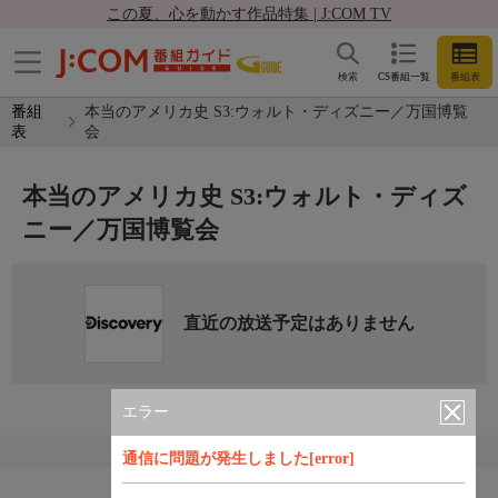
この夏、心を動かす作品特集 | J:COM TV
検索
CS番組一覧
番組表
番組
本当のアメリカ史 S3:ウォルト・ディズニー／万国博覧
表
会
本当のアメリカ史 S3:ウォルト・ディズ
ニー／万国博覧会
直近の放送予定はありません
エラー
通信に問題が発生しました[error]