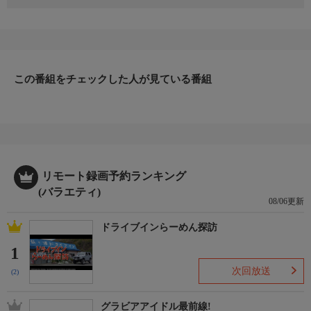
人気オカルトコンビ”ナナフシギ・大赤見ノヴ”とゲスト怪談師が
タクシーに相乗りして、実話怪談を披露後、実際に怪異が起こっ
た現場を訪れ、具体的かつリアルな恐怖の体感を視聴者にお届
け。
第５話 城谷歩 前編
この番組をチェックした人が見ている番組
▽「チケットが取れない怪談師」として人気の城谷歩さんがアイ
ノリ！ノヴ氏と同級生で、プライベートでも親交のある2人が、
城谷氏の思い出を辿りながら怪異を語っていく…
番組内容 2/2
▽東京で怪談師として働き始めた場所、怪談ライブBar〈スリラ
ーナイト〉の跡地で待ち合わせ。当時を振り返りつつ、城谷氏が
体験した奇怪な話を次々と披露▽霊能者はスリラーナイト六本木
リモート録画予約ランキング
店に何を見た？▽来店客が目撃する〈ドア〉とは？▽さらにノヴ
(バラエティ)
08/06更新
氏もかつて存在した劇場での不可思議な体験を披露！
【出演者】大赤見ノヴ、城谷歩【製作年】２０２３年
ドライブインらーめん探訪
1
次回放送
(2)
グラビアアイドル最前線!