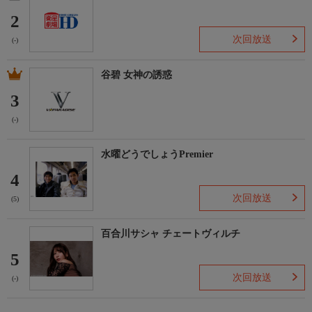
2
次回放送
(-)
谷碧 女神の誘惑
3
(-)
水曜どうでしょうPremier
4
次回放送
(5)
百合川サシャ チェートヴィルチ
5
次回放送
(-)