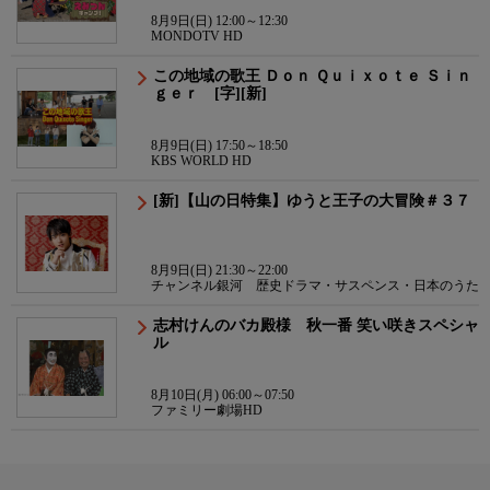
8月9日(日) 12:00～12:30
MONDOTV HD
この地域の歌王 Ｄｏｎ Ｑｕｉｘｏｔｅ Ｓｉｎ
ｇｅｒ [字][新]
8月9日(日) 17:50～18:50
KBS WORLD HD
[新]【山の日特集】ゆうと王子の大冒険＃３７
8月9日(日) 21:30～22:00
チャンネル銀河 歴史ドラマ・サスペンス・日本のうた
志村けんのバカ殿様 秋一番 笑い咲きスペシャ
ル
8月10日(月) 06:00～07:50
ファミリー劇場HD