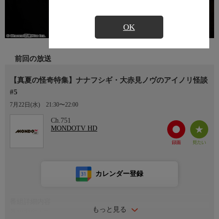
OK
前回の放送
【真夏の怪奇特集】ナナフシギ・大赤見ノヴのアイノリ怪談
#5
7月22日(水)
21:30〜22:00
Ch.751
MONDOTV HD
カレンダー登録
番組詳細内容
もっと見る
番組内容 1/2