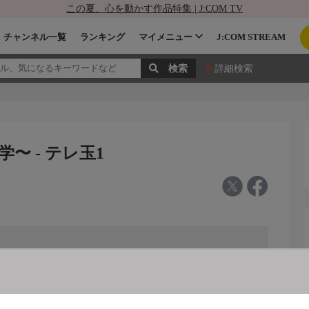
この夏、心を動かす作品特集 | J:COM TV
チャンネル一覧
ランキング
マイメニュー
J:COM STREAM
詳細検索
〜 - テレ玉1