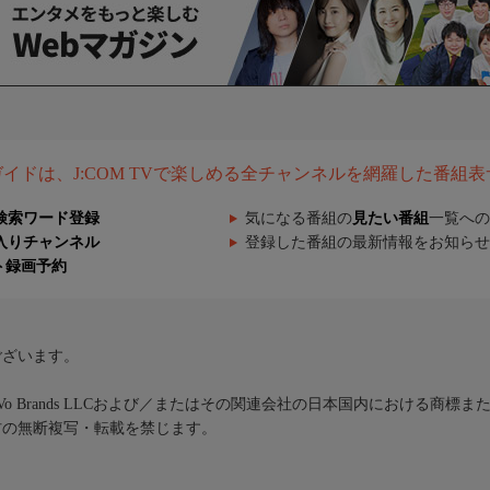
組ガイドは、J:COM TVで楽しめる全チャンネルを網羅した番組
検索ワード登録
気になる番組の
見たい番組
一覧への
入りチャンネル
登録した番組の最新情報をお知らせ
ト録画予約
ございます。
iVo Brands LLCおよび／またはその関連会社の日本国内における商標
材の無断複写・転載を禁じます。