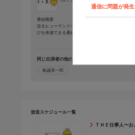
Ch.3
テレ玉1
通信に問題が発生しま
番組概要
迫るヒューマンドキュメンタリー。磨き上げられた
びを体感できる番組です
同じ出演者の他の番組を探す
船越英一郎
放送スケジュール一覧
ＴＨＥ仕事人〜おと