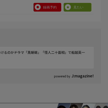
録画予約
見たい
けるのか――ドラマ「黒蜥蜴」「怪人二十面相」で船越英一
J:magazine!
powered by