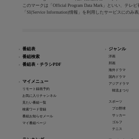
このマークは「Official Program Data Mark」といい
「SI(Service Information)情報」を利用したサービ
番組表
ジャンル
番組検索
洋画
邦画
番組表・チラシPDF
海外ドラマ
国内ドラマ
マイメニュー
アジアドラマ
リモート録画予約
韓流まつり
お気に入りチャンネル
スポーツ
見たい番組一覧
プロ野球
検索ワード登録
サッカー
番組お知らせメール
ゴルフ
マイ番組ページ
テニス