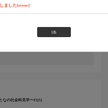
録画予約
見たい
した[error]
職人の技を、直接、見て・感じて・体験する…おとなの学
OK
なの社会科見学〜#1[S]