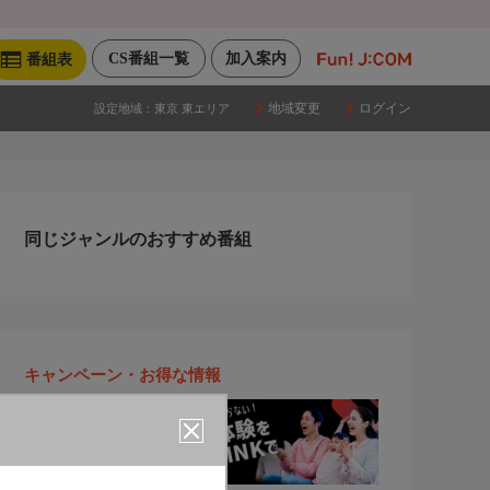
CS番組一覧
加入案内
番組表
地域変更
ログイン
設定地域：
東京 東エリア
同じジャンルのおすすめ番組
キャンペーン・お得な情報