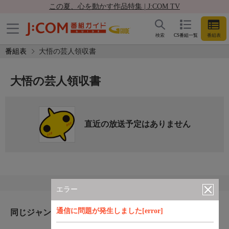
この夏、心を動かす作品特集 | J:COM TV
検索
CS番組一覧
番組表
番組表
大悟の芸人領収書
大悟の芸人領収書
直近の放送予定はありません
エラー
通信に問題が発生しました[error]
同じジャンルのおすすめ番組