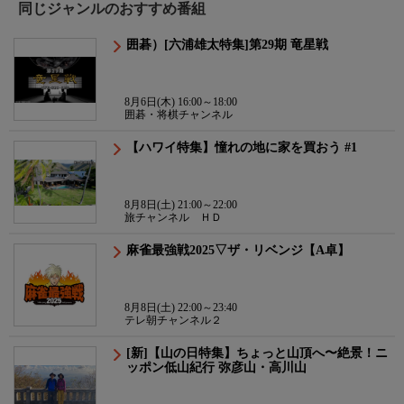
同じジャンルのおすすめ番組
囲碁）[六浦雄太特集]第29期 竜星戦
8月6日(木) 16:00～18:00
囲碁・将棋チャンネル
【ハワイ特集】憧れの地に家を買おう #1
8月8日(土) 21:00～22:00
旅チャンネル ＨＤ
麻雀最強戦2025▽ザ・リベンジ【A卓】
8月8日(土) 22:00～23:40
テレ朝チャンネル２
[新]【山の日特集】ちょっと山頂へ〜絶景！ニ
ッポン低山紀行 弥彦山・高川山