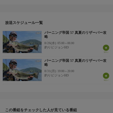
ールドを駆け巡るフィッシングバラエティ『バーニング帝国』。
今回の舞台は、山口県の奥座敷・菅野ダム。
台風10号の影響でスケジュールが大幅に遅れた今回の帝国ロ
ケ。放送日ギリギリのタイミング。こんな時は金と時間に余裕の
ある山口県のサポート隊・ガッツに頼るしかない…。＊出演者：
放送スケジュール一覧
清水盛三＊初回放送：2024/9/17
バーニング帝国 57 真夏のリザーバー攻
略
8/26(水)
05:00～06:00
釣りビジョンHD
バーニング帝国 57 真夏のリザーバー攻
略
8/31(月)
19:00～20:00
釣りビジョンHD
この番組をチェックした人が見ている番組