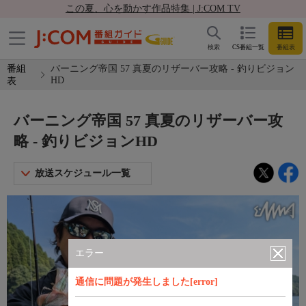
この夏、心を動かす作品特集 | J:COM TV
検索
CS番組一覧
番組表
番組
バーニング帝国 57 真夏のリザーバー攻略 - 釣りビジョン
HD
表
バーニング帝国 57 真夏のリザーバー攻
略 - 釣りビジョンHD
放送スケジュール一覧
エラー
通信に問題が発生しました[error]