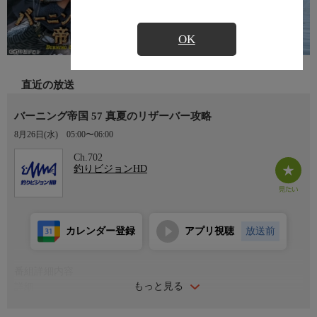
OK
直近の放送
バーニング帝国 57 真夏のリザーバー攻略
8月26日(水)
05:00〜06:00
Ch.702
釣りビジョンHD
カレンダー登録
アプリ視聴
放送前
番組詳細内容
もっと見る
詳細
キングこと清水盛三が理想世界の帝国建設を目指し、全国のフィ