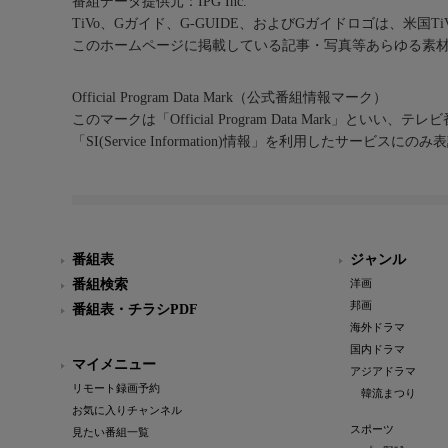
番組データ提供元：IPG Inc.
TiVo、Gガイド、G-GUIDE、およびGガイドロゴは、米国T
このホームページに掲載している記事・写真等あらゆる素
Official Program Data Mark（公式番組情報マーク）
このマークは「Official Program Data Mark」といい
「SI(Service Information)情報」を利用したサービ
番組表
ジャンル
番組検索
洋画
邦画
番組表・チラシPDF
海外ドラマ
国内ドラマ
マイメニュー
アジアドラマ
リモート録画予約
韓流まつり
お気に入りチャンネル
スポーツ
見たい番組一覧