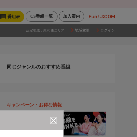
CS番組一覧
加入案内
番組表
地域変更
ログイン
設定地域：
東京 東エリア
同じジャンルのおすすめ番組
キャンペーン・お得な情報