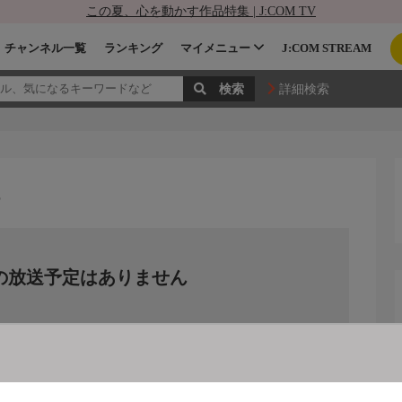
この夏、心を動かす作品特集 | J:COM TV
チャンネル一覧
ランキング
マイメニュー
J:COM STREAM
詳細検索
の放送予定はありません