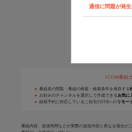
通信に問題が発生しま
J:COM番
番組表の閲覧・番組の検索・検索条件を保存する
お好みのチャンネルを選択して作成できる
お気に
録画予約に対応しているご自宅のSTBへの
リモー
番組内容、放送時間などが実際の放送内容と異なる場合が