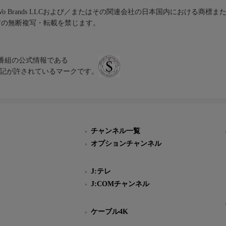
iVo Brands LLCおよび／またはその関連会社の日本国内における商標
材の無断複写・転載を禁じます。
、テレビ番組の公式情報である
スにのみ表記が許されているマークです。
チャンネル一覧
オプションチャンネル
J:テレ
J:COMチャンネル
ケーブル4K