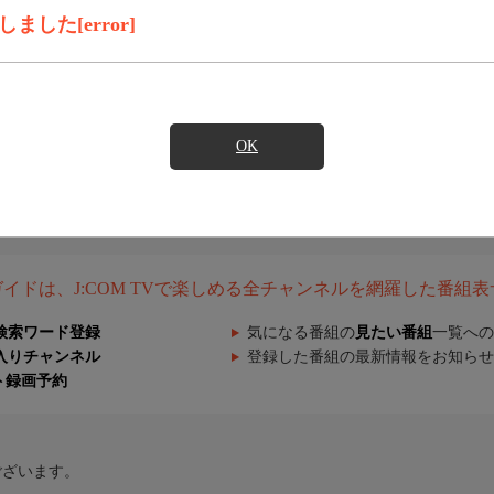
した[error]
OK
組ガイドは、J:COM TVで楽しめる全チャンネルを網羅した番組
検索ワード登録
気になる番組の
見たい番組
一覧への
入りチャンネル
登録した番組の最新情報をお知らせ
ト録画予約
ございます。