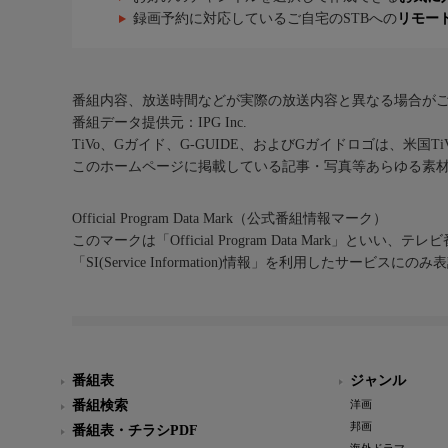
録画予約に対応しているご自宅のSTBへの
リモー
番組内容、放送時間などが実際の放送内容と異なる場合が
番組データ提供元：IPG Inc.
TiVo、Gガイド、G-GUIDE、およびGガイドロゴは、米国T
このホームページに掲載している記事・写真等あらゆる素
Official Program Data Mark（公式番組情報マーク）
このマークは「Official Program Data Mark」といい
「SI(Service Information)情報」を利用したサービ
番組表
ジャンル
番組検索
洋画
邦画
番組表・チラシPDF