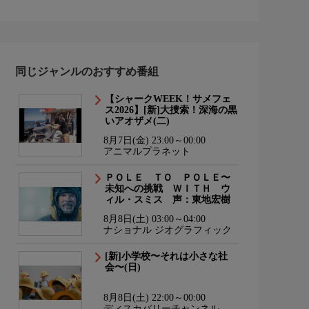
同じジャンルのおすすめ番組
【シャークWEEK！サメフェ
ス2026】[新]大捜索！深海の黒
いアオザメ(二)
8月7日(金) 23:00～00:00
アニマルプラネット
ＰＯＬＥ ＴＯ ＰＯＬＥ〜
未知への挑戦 ＷＩＴＨ ウ
ィル・スミス 声：東地宏樹
8月8日(土) 03:00～04:00
ナショナル ジオグラフィック
[新]小学校〜それは小さな社
会〜(日)
8月8日(土) 22:00～00:00
ディスカバリーチャンネル