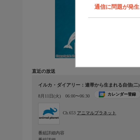
通信に問題が発生しま
直近の放送
イルカ・ダイアリー：連帯から生まれる自信(二)
カレンダー登録
8月11日(火)
06:00〜06:30
Ch.653
アニマルプラネット
番組詳細内容
番組詳細