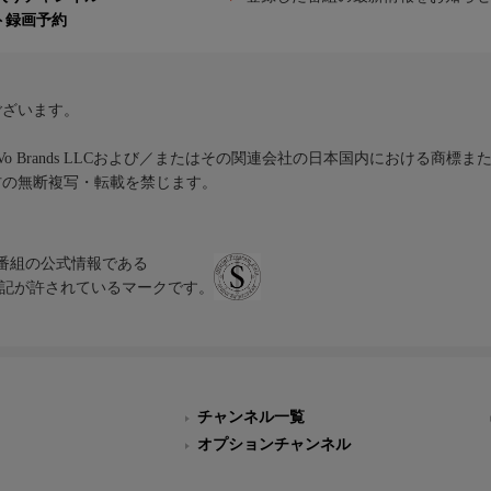
ト録画予約
ございます。
iVo Brands LLCおよび／またはその関連会社の日本国内における商標
材の無断複写・転載を禁じます。
、テレビ番組の公式情報である
スにのみ表記が許されているマークです。
チャンネル一覧
オプションチャンネル