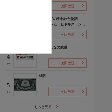
次回放送
(-)
ポンペイの失われた物語
WITH トム・ヒドルストン
3
声:平川大輔
次回放送
(-)
新・みんなの鉄道
4
次回放送
(-)
犠牲
5
次回放送
(-)
もっと見る