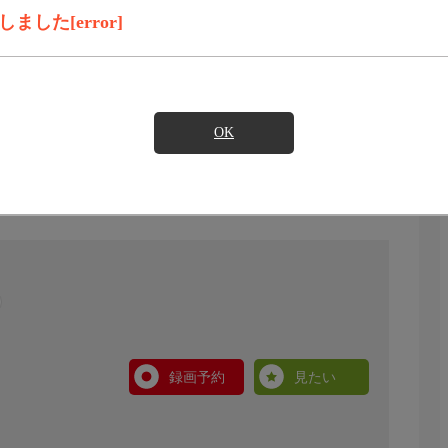
した[error]
OK
録画予約
見たい