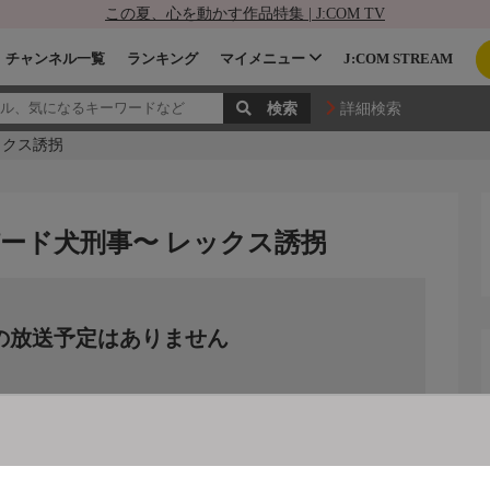
この夏、心を動かす作品特集 | J:COM TV
チャンネル一覧
ランキング
マイメニュー
J:COM STREAM
詳細検索
ックス誘拐
ード犬刑事〜 レックス誘拐
の放送予定はありません