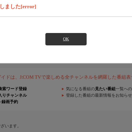
した[error]
OK
組ガイドは、J:COM TVで楽しめる全チャンネルを網羅した番組
検索ワード登録
気になる番組の
見たい番組
一覧への
入りチャンネル
登録した番組の最新情報をお知らせ
ト録画予約
ございます。