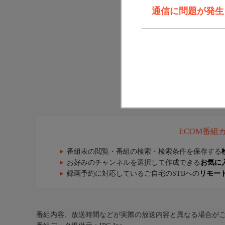
通信に問題が発生しま
J:COM番
番組表の閲覧・番組の検索・検索条件を保存する
お好みのチャンネルを選択して作成できる
お気に
録画予約に対応しているご自宅のSTBへの
リモー
番組内容、放送時間などが実際の放送内容と異なる場合が