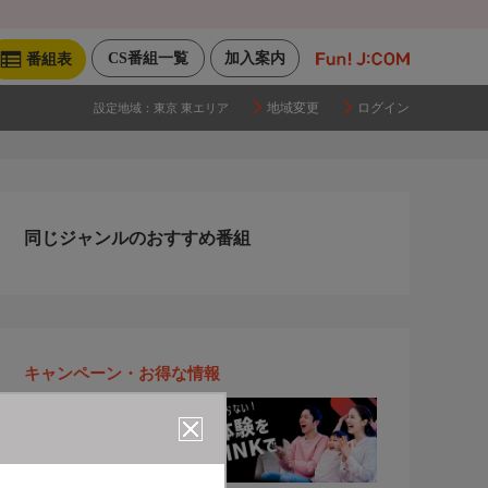
CS番組一覧
加入案内
番組表
地域変更
ログイン
設定地域：
東京 東エリア
同じジャンルのおすすめ番組
キャンペーン・お得な情報