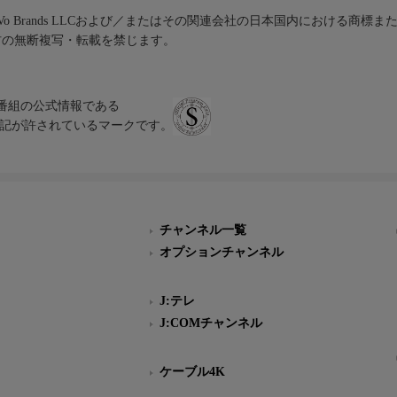
iVo Brands LLCおよび／またはその関連会社の日本国内における商標
材の無断複写・転載を禁じます。
、テレビ番組の公式情報である
スにのみ表記が許されているマークです。
チャンネル一覧
オプションチャンネル
J:テレ
J:COMチャンネル
ケーブル4K