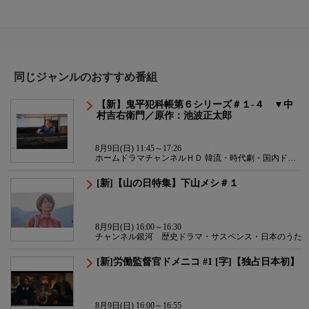
同じジャンルのおすすめ番組
【新】鬼平犯科帳第６シリーズ＃１-４ ▼中
村吉右衛門／原作：池波正太郎
8月9日(日) 11:45～17:26
ホームドラマチャンネルＨＤ 韓流・時代劇・国内ドラ
マ
[新]【山の日特集】下山メシ＃１
8月9日(日) 16:00～16:30
チャンネル銀河 歴史ドラマ・サスペンス・日本のうた
[新]労働監督官ドメニコ #1 [字]【独占日本初】
8月9日(日) 16:00～16:55