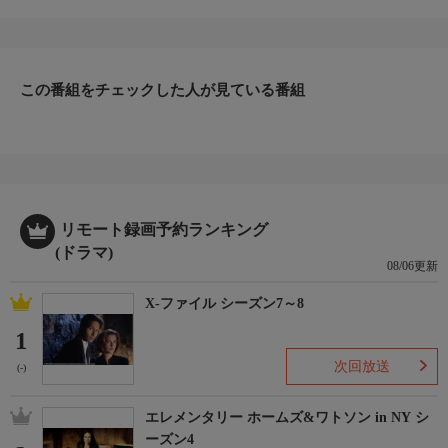
して一役有名に。そんな彼のもとに、15歳の娘・ステラが失踪し
たという父親から捜索依頼がある。カスタは、誘拐で負った心の
傷がまだ癒えないでいる娘のアリアにつきっきりだからと乗り気
でなかったものの、アリア自身の勧めもあり、ナスとシャルリー
とともにステラの捜索を始める。一方、警察署では警部のフロラ
この番組をチェックした人が見ている番組
ンスがカスタのことを調べていた。
リモート録画予約ランキング
(ドラマ)
08/06更新
X-ファイル シーズン7～8
1
次回放送
(-)
エレメンタリー ホームズ&ワトソン in NY シ
ーズン4