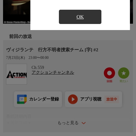
OK
前回の放送
ヴィジランテ 行方不明者捜索チーム [字] #2
7月23日(木)
23:00〜00:00
Ch.559
アクションチャンネル
カレンダー登録
アプリ視聴
放送中
番組詳細内容
もっと見る
▼番組詳細▼
ジュリアン・カスタネダは、誘拐された娘を自ら見つけた父親と