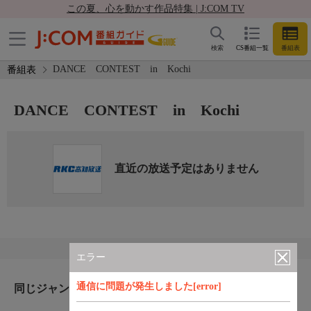
この夏、心を動かす作品特集 | J:COM TV
検索
CS番組一覧
番組表
DANCE CONTEST in Kochi
番組表
DANCE CONTEST in Kochi
直近の放送予定はありません
エラー
通信に問題が発生しました[error]
同じジャンルのおすすめ番組