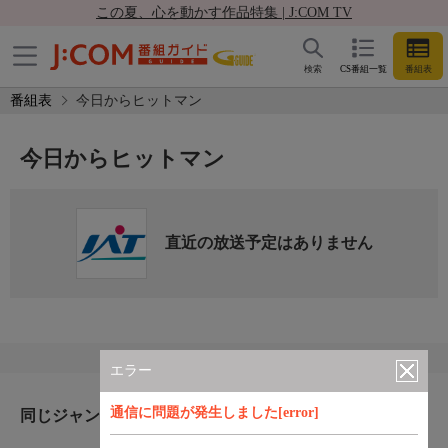
この夏、心を動かす作品特集 | J:COM TV
検索
CS番組一覧
番組表
番組表
今日からヒットマン
今日からヒットマン
直近の放送予定はありません
エラー
通信に問題が発生しました[error]
同じジャンルのおすすめ番組