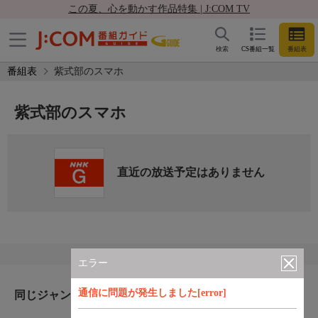
この夏、心を動かす作品特集 | J:COM TV
検索
CS番組一覧
番組表
番組表
紫式部のスマホ
紫式部のスマホ
直近の放送予定はありません
エラー
通信に問題が発生しました[error]
同じジャンルのおすすめ番組