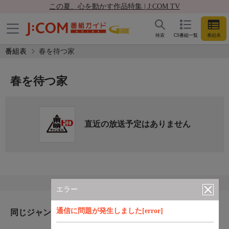
この夏、心を動かす作品特集 | J:COM TV
検索
CS番組一覧
番組表
番組表
春を待つ家
春を待つ家
直近の放送予定はありません
エラー
通信に問題が発生しました[error]
同じジャンルのおすすめ番組