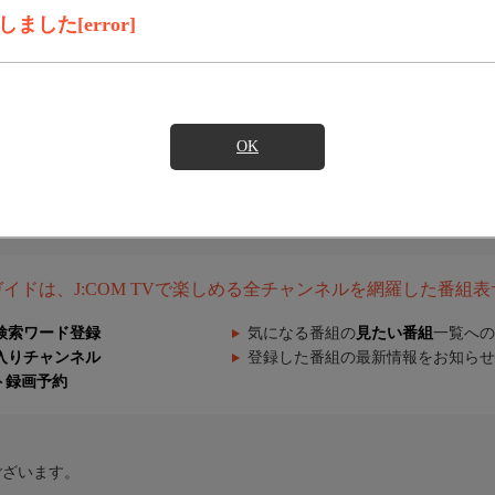
した[error]
OK
組ガイドは、J:COM TVで楽しめる全チャンネルを網羅した番組
検索ワード登録
気になる番組の
見たい番組
一覧への
入りチャンネル
登録した番組の最新情報をお知らせ
ト録画予約
ございます。