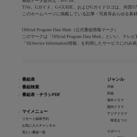
番組データ提供元：IPG Inc.
TiVo、Gガイド、G-GUIDE、およびGガイドロゴは、米国T
このホームページに掲載している記事・写真等あらゆる素
Official Program Data Mark（公式番組情報マーク）
このマークは「Official Program Data Mark」といい
「SI(Service Information)情報」を利用したサービ
番組表
ジャンル
番組検索
洋画
邦画
番組表・チラシPDF
海外ドラマ
国内ドラマ
マイメニュー
アジアドラマ
リモート録画予約
韓流まつり
お気に入りチャンネル
スポーツ
見たい番組一覧