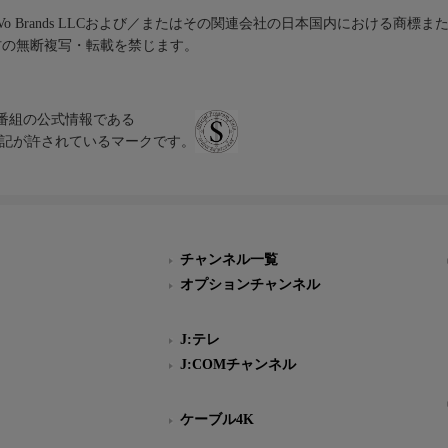
iVo Brands LLCおよび／またはその関連会社の日本国内における商標
材の無断複写・転載を禁じます。
、テレビ番組の公式情報である
スにのみ表記が許されているマークです。
チャンネル一覧
オプションチャンネル
J:テレ
J:COMチャンネル
ケーブル4K