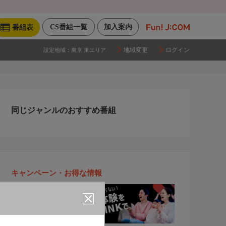
CS番組一覧
加入案内
番組表
地域変更
ログイン
設定地域：
東京 東エリア
同じジャンルのおすすめ番組
キャンペーン・お得な情報