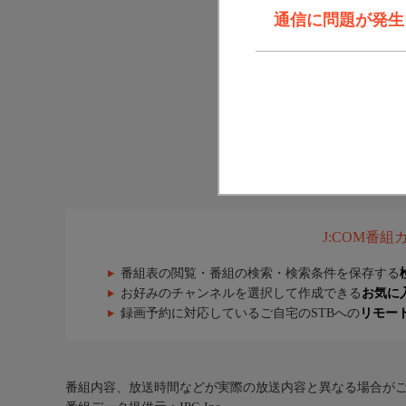
通信に問題が発生しま
J:COM番
番組表の閲覧・番組の検索・検索条件を保存する
お好みのチャンネルを選択して作成できる
お気に
録画予約に対応しているご自宅のSTBへの
リモー
番組内容、放送時間などが実際の放送内容と異なる場合が