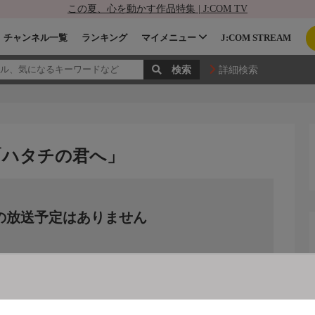
この夏、心を動かす作品特集 | J:COM TV
チャンネル一覧
ランキング
マイメニュー
J:COM STREAM
詳細検索
「ハタチの君へ」
の放送予定はありません