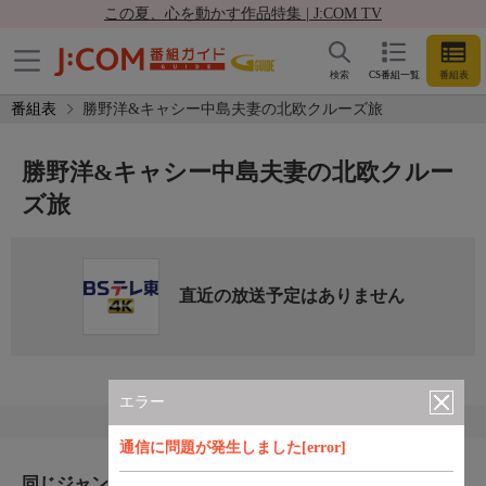
この夏、心を動かす作品特集 | J:COM TV
検索
CS番組一覧
番組表
番組表
勝野洋&キャシー中島夫妻の北欧クルーズ旅
勝野洋&キャシー中島夫妻の北欧クルー
ズ旅
直近の放送予定はありません
エラー
通信に問題が発生しました[error]
同じジャンルのおすすめ番組