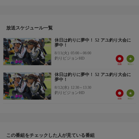
り広げるリアル釣行記。SNSを活用した気ままな釣女旅をゆる〜
くお伝えします。今回はアユ釣り大会に参戦！
お姉さま方が名だたる女性鮎師が集うガチな大会に参戦！目標
は予選突破することだが、果たして二人の運命は！？いつもとは
違う、超真剣な二人の感動ドキュメンタリーです！＊出演者：渕
放送スケジュール一覧
上万莉・西田直恵・高橋祐次・長谷川勇太＊初回放送：2024/9/14
休日は釣りに夢中！ 52 アユ釣り大会に
夢中！
8/11(火)
05:00～06:00
釣りビジョンHD
休日は釣りに夢中！ 52 アユ釣り大会に
夢中！
8/12(水)
12:30～13:30
釣りビジョンHD
この番組をチェックした人が見ている番組