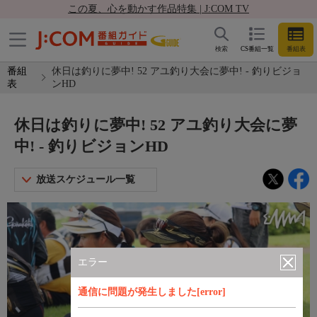
この夏、心を動かす作品特集 | J:COM TV
検索
CS番組一覧
番組表
番組
休日は釣りに夢中! 52 アユ釣り大会に夢中! - 釣りビジョ
表
ンHD
休日は釣りに夢中! 52 アユ釣り大会に夢
中! - 釣りビジョンHD
放送スケジュール一覧
エラー
通信に問題が発生しました[error]