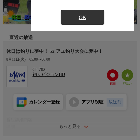
OK
直近の放送
休日は釣りに夢中！ 52 アユ釣り大会に夢中！
8月11日(火)
05:00〜06:00
Ch.702
釣りビジョンHD
カレンダー登録
アプリ視聴
放送前
番組詳細内容
もっと見る
詳細
人気インスタグラマー渕上万莉さんとその友達・にっしゃんが繰