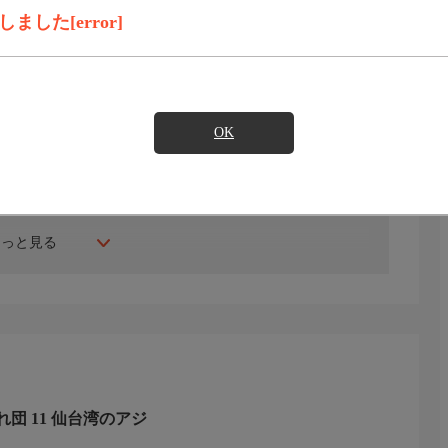
見たい
した[error]
！東北つれつれ団』。釣りの楽しさや魅力を全国の皆さま
OK
！60cm越えの特大アジが潜んでいるかもしれないとの噂
もっと見る
団 11 仙台湾のアジ