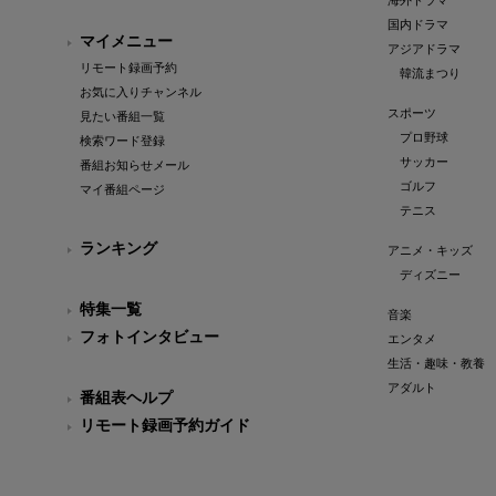
海外ドラマ
国内ドラマ
マイメニュー
アジアドラマ
リモート録画予約
韓流まつり
お気に入りチャンネル
スポーツ
見たい番組一覧
プロ野球
検索ワード登録
サッカー
番組お知らせメール
ゴルフ
マイ番組ページ
テニス
ランキング
アニメ・キッズ
ディズニー
特集一覧
音楽
フォトインタビュー
エンタメ
生活・趣味・教養
アダルト
番組表ヘルプ
リモート録画予約ガイド