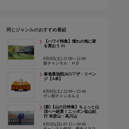
同じジャンルのおすすめ番組
【ハワイ特集】憧れの地に家
を買おう #1
8月8日(土) 21:00～22:00
旅チャンネル ＨＤ
麻雀最強戦2025▽ザ・リベン
ジ【A卓】
8月8日(土) 22:00～23:40
テレ朝チャンネル２
[新]【山の日特集】ちょっと山
頂へ〜絶景！ニッポン低山紀
行 弥彦山・高川山
8月9日(日) 07:15～09:00
チャンネル銀河 歴史ドラマ・