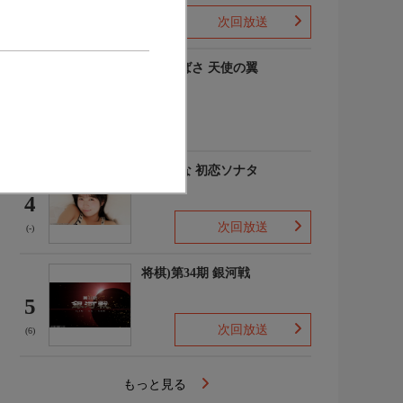
次回放送
(-)
羽川つばさ 天使の翼
3
(1)
秋田そな 初恋ソナタ
4
次回放送
(-)
将棋)第34期 銀河戦
5
次回放送
(6)
もっと見る