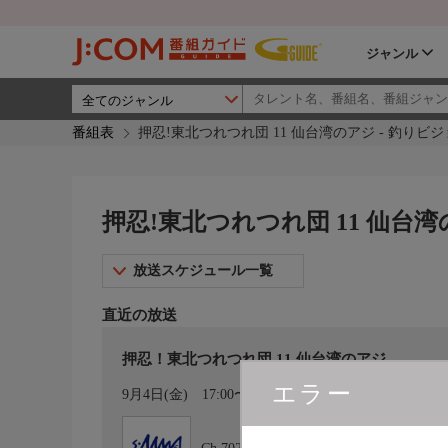
ジャンル
番組表
押忍!東北つれつれ団 11 仙台湾のアジ - 釣りビジ
押忍!東北つれつれ団 11 仙台湾
放送スケジュール一覧
直近の放送
押忍！東北つれつれ団 11 仙台湾のアジ
エラー
カレンダー登録
9月4日(金)
17:00〜17:30