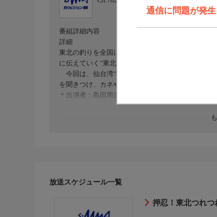
Ch.702
釣りビジョンHD
通信に問題が発生しま
番組詳細内容
詳細
東北の釣りを全国に広めるために結成された『押忍
に伝えていく“東北地方応援番組”です。
今回は、仙台湾で話題沸騰中のビシアジ釣りに挑戦
を聞きつけ、カネやんが徹底調査します。
＊出演者：島田周彦＊初回放送：2024/9/9
放送スケジュール一覧
押忍！東北つれつれ