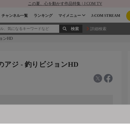
この夏、心を動かす作品特集 | J:COM TV
チャンネル一覧
ランキング
マイメニュー
J:COM STREAM
詳細検索
ョンHD
のアジ - 釣りビジョンHD