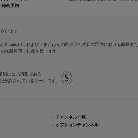
ト録画予約
ございます。
iVo Brands LLCおよび／またはその関連会社の日本国内における商標
材の無断複写・転載を禁じます。
、テレビ番組の公式情報である
スにのみ表記が許されているマークです。
チャンネル一覧
オプションチャンネル