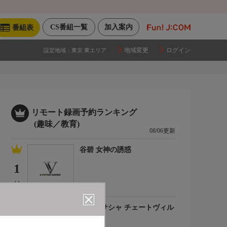
CS番組一覧
加入案内
番組表
地域変更
ログイン
設定地域：
東京 東エリア
リモート録画予約ランキング
(趣味／教育)
08/06更新
谷碧 女神の誘惑
1
(-)
百合川サシャ チェートヴィル
チ
2