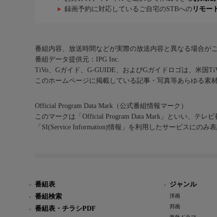
録画予約に対応しているご自宅のSTBへの
リモー
番組内容、放送時間などが実際の放送内容と異なる場合が
番組データ提供元：IPG Inc.
TiVo、Gガイド、G-GUIDE、およびGガイドロゴは、米国T
このホームページに掲載している記事・写真等あらゆる素
Official Program Data Mark（公式番組情報マーク）
このマークは「Official Program Data Mark」といい
「SI(Service Information)情報」を利用したサービ
番組表
ジャンル
番組検索
洋画
邦画
番組表・チラシPDF