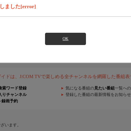
した[error]
OK
組ガイドは、J:COM TVで楽しめる全チャンネルを網羅した番組
検索ワード登録
気になる番組の
見たい番組
一覧への
入りチャンネル
登録した番組の最新情報をお知らせ
ト録画予約
ございます。