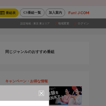
CS番組一覧
加入案内
番組表
地域変更
ログイン
設定地域：
東京 東エリア
同じジャンルのおすすめ番組
キャンペーン・お得な情報