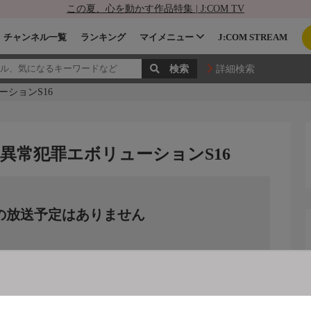
この夏、心を動かす作品特集 | J:COM TV
チャンネル一覧
ランキング
マイメニュー
J:COM STREAM
詳細検索
ーションS16
s.異常犯罪エボリューションS16
の放送予定はありません