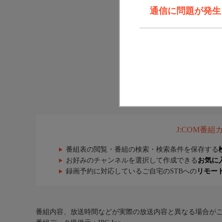
通信に問題が発生しま
J:COM番
番組表の閲覧・番組の検索・検索条件を保存する
お好みのチャンネルを選択して作成できる
お気に
録画予約に対応しているご自宅のSTBへの
リモー
番組内容、放送時間などが実際の放送内容と異なる場合が