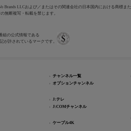
iVo Brands LLCおよび／またはその関連会社の日本国内における商標
材の無断複写・転載を禁じます。
、テレビ番組の公式情報である
スにのみ表記が許されているマークです。
チャンネル一覧
オプションチャンネル
J:テレ
J:COMチャンネル
ケーブル4K