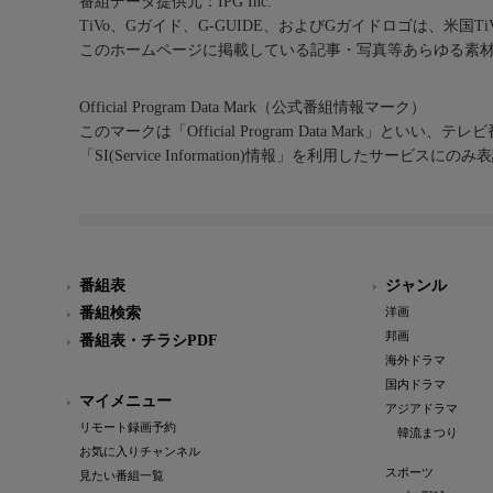
番組データ提供元：IPG Inc.
TiVo、Gガイド、G-GUIDE、およびGガイドロゴは、米国T
このホームページに掲載している記事・写真等あらゆる素
Official Program Data Mark（公式番組情報マーク）
このマークは「Official Program Data Mark」といい
「SI(Service Information)情報」を利用したサービ
番組表
ジャンル
番組検索
洋画
邦画
番組表・チラシPDF
海外ドラマ
国内ドラマ
マイメニュー
アジアドラマ
リモート録画予約
韓流まつり
お気に入りチャンネル
スポーツ
見たい番組一覧