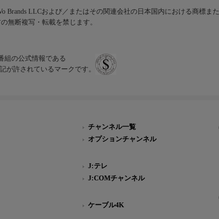
iVo Brands LLCおよび／またはその関連会社の日本国内における商標
材の無断複写・転載を禁じます。
、テレビ番組の公式情報である
スにのみ表記が許されているマークです。
チャンネル一覧
オプションチャンネル
J:テレ
J:COMチャンネル
ケーブル4K