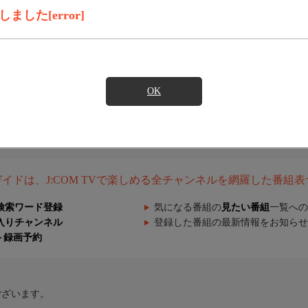
した[error]
OK
組ガイドは、J:COM TVで楽しめる全チャンネルを網羅した番組
検索ワード登録
気になる番組の
見たい番組
一覧への
入りチャンネル
登録した番組の最新情報をお知らせ
ト録画予約
ございます。