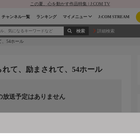
この夏、心を動かす作品特集 | J:COM TV
チャンネル一覧
ランキング
マイメニュー
J:COM STREAM
詳細検索
、54ホール
られて、励まされて、54ホール
の放送予定はありません