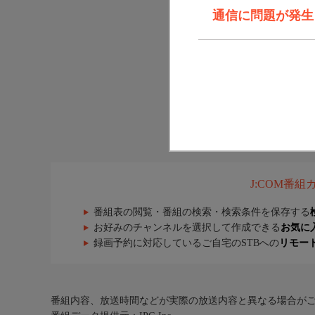
通信に問題が発生しま
J:COM番
番組表の閲覧・番組の検索・検索条件を保存する
お好みのチャンネルを選択して作成できる
お気に
録画予約に対応しているご自宅のSTBへの
リモー
番組内容、放送時間などが実際の放送内容と異なる場合が