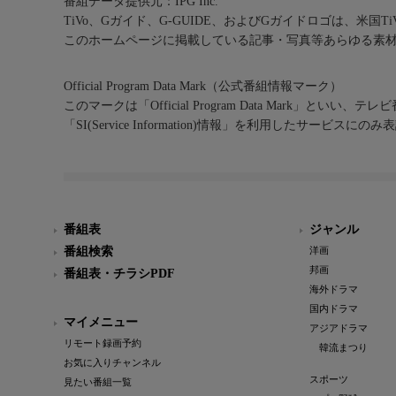
番組データ提供元：IPG Inc.
TiVo、Gガイド、G-GUIDE、およびGガイドロゴは、米国T
このホームページに掲載している記事・写真等あらゆる素
Official Program Data Mark（公式番組情報マーク）
このマークは「Official Program Data Mark」といい
「SI(Service Information)情報」を利用したサービ
番組表
ジャンル
番組検索
洋画
邦画
番組表・チラシPDF
海外ドラマ
国内ドラマ
マイメニュー
アジアドラマ
リモート録画予約
韓流まつり
お気に入りチャンネル
スポーツ
見たい番組一覧