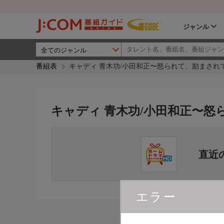
ジャンル
番組表
キャディ 青木功/小田和正〜怒られて、励まされて
キャディ 青木功/小田和正〜怒
直近
エラー