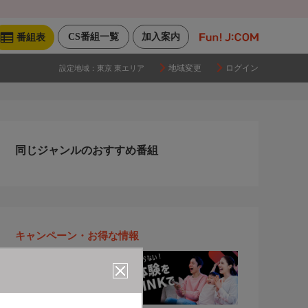
CS番組一覧
加入案内
番組表
地域変更
ログイン
設定地域：
東京 東エリア
同じジャンルのおすすめ番組
キャンペーン・お得な情報