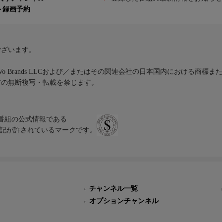
ト録画予約
ございます。
iVo Brands LLCおよび／またはその関連会社の日本国内における商標
材の無断複写・転載を禁じます。
、テレビ番組の公式情報である
スにのみ表記が許されているマークです。
チャンネル一覧
オプションチャンネル