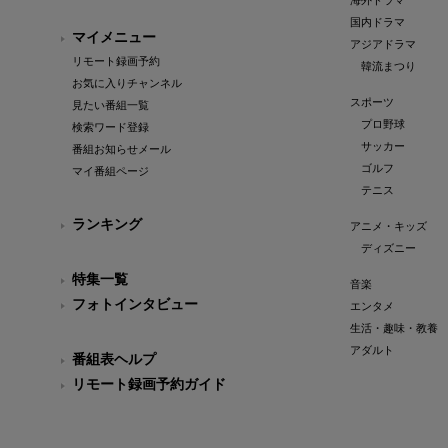
海外ドラマ
国内ドラマ
マイメニュー
アジアドラマ
リモート録画予約
韓流まつり
お気に入りチャンネル
スポーツ
見たい番組一覧
プロ野球
検索ワード登録
サッカー
番組お知らせメール
ゴルフ
マイ番組ページ
テニス
ランキング
アニメ・キッズ
ディズニー
特集一覧
音楽
フォトインタビュー
エンタメ
生活・趣味・教養
アダルト
番組表ヘルプ
リモート録画予約ガイド