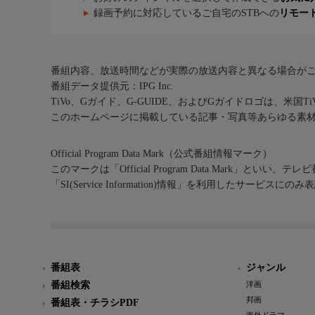
録画予約に対応しているご自宅のSTBへの
リモー
番組内容、放送時間などが実際の放送内容と異なる場合が
番組データ提供元：IPG Inc.
TiVo、Gガイド、G-GUIDE、およびGガイドロゴは、米国T
このホームページに掲載している記事・写真等あらゆる素
Official Program Data Mark（公式番組情報マーク）
このマークは「Official Program Data Mark」といい
「SI(Service Information)情報」を利用したサービ
番組表
ジャンル
番組検索
洋画
邦画
番組表・チラシPDF