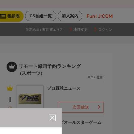
CS番組一覧
加入案内
番組表
地域変更
ログイン
設定地域：
東京 東エリア
リモート録画予約ランキング
(スポーツ)
07/30更新
プロ野球ニュース
1
次回放送
(3)
マイナビオールスターゲーム
2026
2