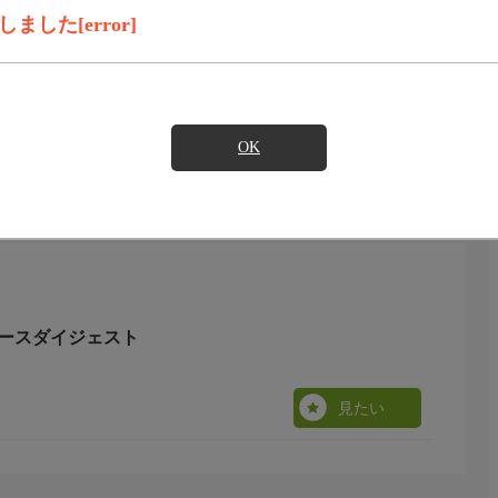
見たい
した[error]
)のご契約が必要となります。
OK
日レースダイジェスト
見たい