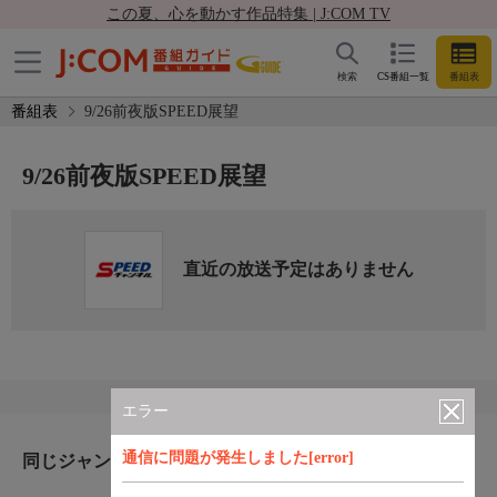
この夏、心を動かす作品特集 | J:COM TV
検索
CS番組一覧
番組表
番組表
9/26前夜版SPEED展望
9/26前夜版SPEED展望
直近の放送予定はありません
エラー
通信に問題が発生しました[error]
同じジャンルのおすすめ番組