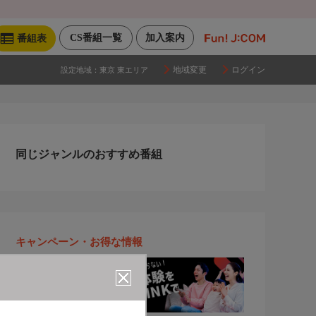
CS番組一覧
加入案内
番組表
地域変更
ログイン
設定地域：
東京 東エリア
同じジャンルのおすすめ番組
キャンペーン・お得な情報