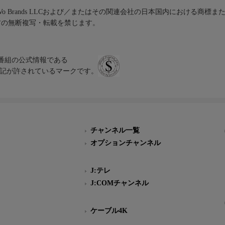
iVo Brands LLCおよび／またはその関連会社の日本国内における商標
材の無断複写・転載を禁じます。
、テレビ番組の公式情報である
スにのみ表記が許されているマークです。
チャンネル一覧
オプションチャンネル
J:テレ
J:COMチャンネル
ケーブル4K