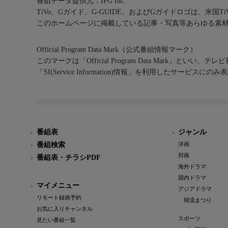
番組データ提供元：IPG Inc.
TiVo、Gガイド、G-GUIDE、およびGガイドロゴは、米国T
このホームページに掲載している記事・写真等あらゆる素
Official Program Data Mark（公式番組情報マーク）
このマークは「Official Program Data Mark」といい
「SI(Service Information)情報」を利用したサービ
番組表
ジャンル
番組検索
洋画
邦画
番組表・チラシPDF
海外ドラマ
国内ドラマ
マイメニュー
アジアドラマ
リモート録画予約
韓流まつり
お気に入りチャンネル
スポーツ
見たい番組一覧