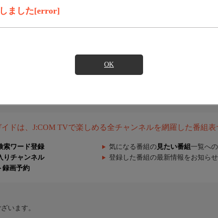
した[error]
OK
組ガイドは、J:COM TVで楽しめる全チャンネルを網羅した番組
検索ワード登録
気になる番組の
見たい番組
一覧への
入りチャンネル
登録した番組の最新情報をお知らせ
ト録画予約
ございます。