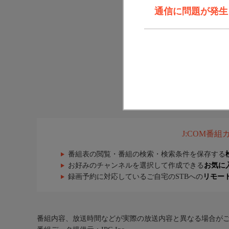
通信に問題が発生しま
J:COM番
番組表の閲覧・番組の検索・検索条件を保存する
お好みのチャンネルを選択して作成できる
お気に
録画予約に対応しているご自宅のSTBへの
リモー
番組内容、放送時間などが実際の放送内容と異なる場合が