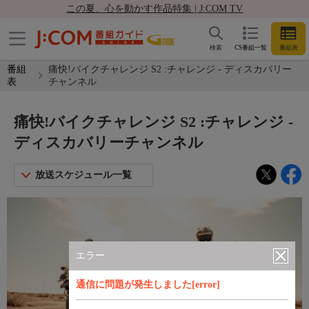
この夏、心を動かす作品特集 | J:COM TV
検索
CS番組一覧
番組表
番組
痛快!バイクチャレンジ S2 :チャレンジ - ディスカバリー
表
チャンネル
痛快!バイクチャレンジ S2 :チャレンジ -
ディスカバリーチャンネル
放送スケジュール一覧
エラー
通信に問題が発生しました[error]