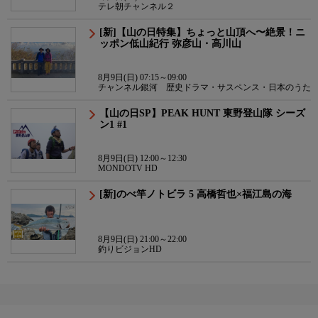
テレ朝チャンネル２
[新]【山の日特集】ちょっと山頂へ〜絶景！ニ
ッポン低山紀行 弥彦山・高川山
8月9日(日) 07:15～09:00
チャンネル銀河 歴史ドラマ・サスペンス・日本のうた
【山の日SP】PEAK HUNT 東野登山隊 シーズ
ン1 #1
8月9日(日) 12:00～12:30
MONDOTV HD
[新]のべ竿ノトビラ 5 高橋哲也×福江島の海
8月9日(日) 21:00～22:00
釣りビジョンHD