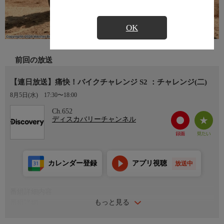
OK
前回の放送
【連日放送】痛快！バイクチャレンジ S2 ：チャレンジ(二)
8月5日(水)
17:30〜18:00
Ch.652
ディスカバリーチャンネル
カレンダー登録
アプリ視聴
放送中
番組詳細内容
もっと見る
番組詳細
24時間以内に1，600キロを走破するというのは、典型的なバイ