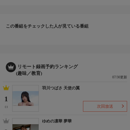
ク・チャレンジだが、それを一度も止まらずに成し遂げることは
可能だろうか？ 食事休憩も、トイレ休憩も、給油の休憩もな
し？ 「痛快！バイクチャレンジ」の今回のエピソードでは、ザ
ック・コートとアリ・ヘニングが、一度も足を地面に付けること
なく、テキサス州を走り抜けるという挑戦に挑む。トイレや給油
この番組をチェックした人が見ている番組
の対策はできても、信号はどうする？
リモート録画予約ランキング
(趣味／教育)
07/30更新
羽川つばさ 天使の翼
1
次回放送
(-)
ゆめの凛華 夢華