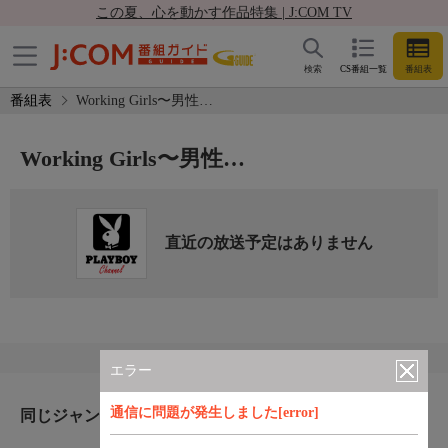
この夏、心を動かす作品特集 | J:COM TV
検索
CS番組一覧
番組表
番組表
Working Girls〜男性…
Working Girls〜男性…
直近の放送予定はありません
エラー
通信に問題が発生しました[error]
同じジャンルのおすすめ番組