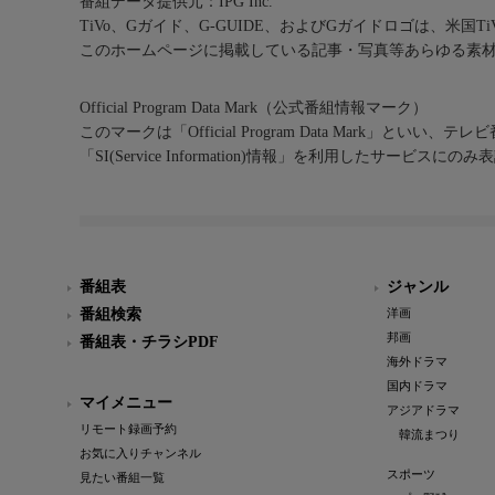
番組データ提供元：IPG Inc.
TiVo、Gガイド、G-GUIDE、およびGガイドロゴは、米国T
このホームページに掲載している記事・写真等あらゆる素
Official Program Data Mark（公式番組情報マーク）
このマークは「Official Program Data Mark」といい
「SI(Service Information)情報」を利用したサービ
番組表
ジャンル
番組検索
洋画
邦画
番組表・チラシPDF
海外ドラマ
国内ドラマ
マイメニュー
アジアドラマ
リモート録画予約
韓流まつり
お気に入りチャンネル
スポーツ
見たい番組一覧