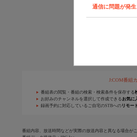
通信に問題が発生しま
J:COM番
番組表の閲覧・番組の検索・検索条件を保存する
お好みのチャンネルを選択して作成できる
お気に
録画予約に対応しているご自宅のSTBへの
リモー
番組内容、放送時間などが実際の放送内容と異なる場合が