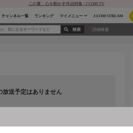
この夏、心を動かす作品特集 | J:COM TV
チャンネル一覧
ランキング
マイメニュー
J:COM STREAM
詳細検索
の放送予定はありません