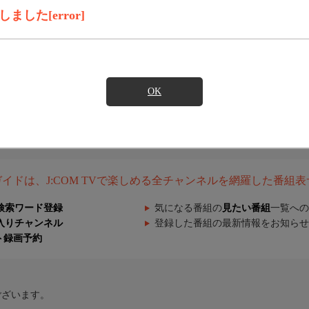
した[error]
OK
組ガイドは、J:COM TVで楽しめる全チャンネルを網羅した番組
検索ワード登録
気になる番組の
見たい番組
一覧への
入りチャンネル
登録した番組の最新情報をお知らせ
ト録画予約
ございます。