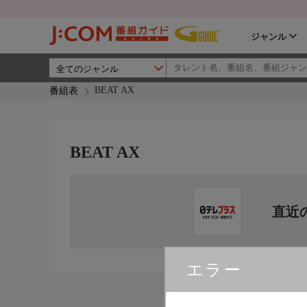
ジャンル
BEAT AX
番組表
BEAT AX
直近
エラー