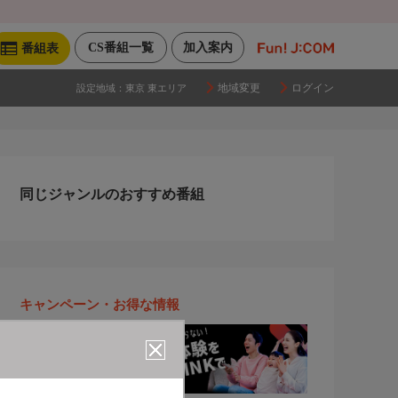
CS番組一覧
加入案内
番組表
地域変更
ログイン
設定地域：
東京 東エリア
同じジャンルのおすすめ番組
キャンペーン・お得な情報