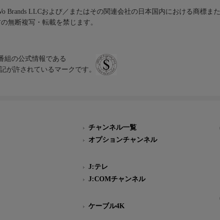
iVo Brands LLCおよび／またはその関連会社の日本国内における商標
材の無断複写・転載を禁じます。
、テレビ番組の公式情報である
スにのみ表記が許されているマークです。
チャンネル一覧
オプションチャンネル
J:テレ
J:COMチャンネル
ケーブル4K