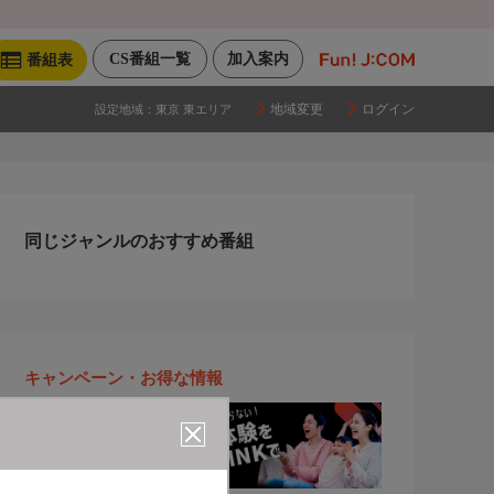
CS番組一覧
加入案内
番組表
地域変更
ログイン
設定地域：
東京 東エリア
同じジャンルのおすすめ番組
キャンペーン・お得な情報