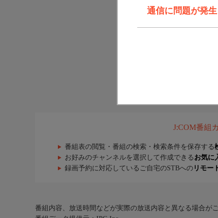
通信に問題が発生しま
J:COM番
番組表の閲覧・番組の検索・検索条件を保存する
お好みのチャンネルを選択して作成できる
お気に
録画予約に対応しているご自宅のSTBへの
リモー
番組内容、放送時間などが実際の放送内容と異なる場合が