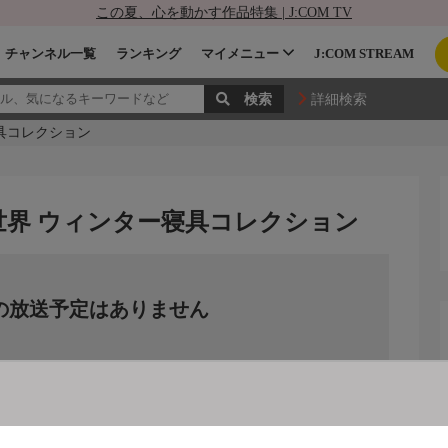
この夏、心を動かす作品特集 | J:COM TV
チャンネル一覧
ランキング
マイメニュー
J:COM STREAM
詳細検索
具コレクション
世界 ウィンター寝具コレクション
の放送予定はありません