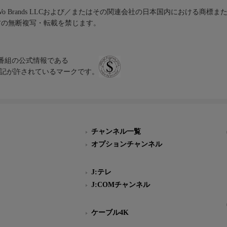
iVo Brands LLCおよび／またはその関連会社の日本国内における商標
材の無断複写・転載を禁じます。
、テレビ番組の公式情報である
スにのみ表記が許されているマークです。
チャンネル一覧
オプションチャンネル
J:テレ
J:COMチャンネル
ケーブル4K