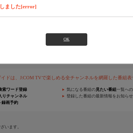
した[error]
OK
組ガイドは、J:COM TVで楽しめる全チャンネルを網羅した番組
検索ワード登録
気になる番組の
見たい番組
一覧への
入りチャンネル
登録した番組の最新情報をお知らせ
ト録画予約
ございます。