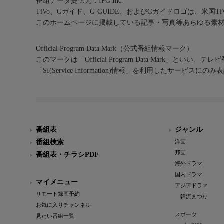
番組データ提供元：IPG Inc.
TiVo、Gガイド、G-GUIDE、およびGガイドロゴは、米国T
このホームページに掲載している記事・写真等あらゆる素
Official Program Data Mark（公式番組情報マーク）
このマークは「Official Program Data Mark」といい
「SI(Service Information)情報」を利用したサービ
番組表
ジャンル
番組検索
洋画
邦画
番組表・チラシPDF
海外ドラマ
国内ドラマ
マイメニュー
アジアドラマ
リモート録画予約
韓流まつり
お気に入りチャンネル
スポーツ
見たい番組一覧