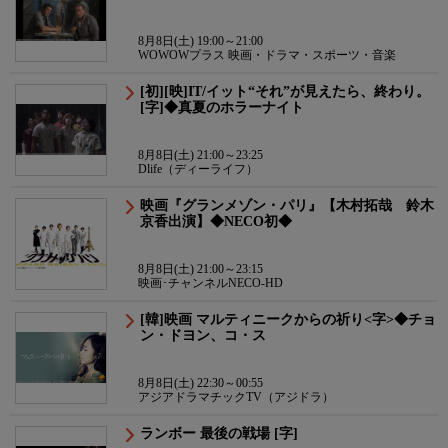
8月8日(土) 19:00～21:00
WOWOWプラス 映画・ドラマ・スポーツ・音楽
[初][映]IT/イット“それ”が見えたら、終わり。
[字]◆真夏のホラーナイト
8月8日(土) 21:00～23:25
Dlife（ディーライフ）
映画『グランメゾン・パリ』【木村拓哉 鈴木
京香出演】◆NECO初◆
8月8日(土) 21:00～23:15
映画･チャンネルNECO-HD
[韓]映画 マルティニークからの祈り<字>◆チョ
ン・ドヨン、コ・ス
8月8日(土) 22:30～00:55
アジアドラマチックTV（アジドラ）
ランボー 最後の戦場 [字]