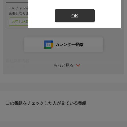
このチャンネルのご視聴には、オプションチャンネル(有料)のご契約が
必要となります。
OK
お申し込みはこちら
ご利用料金はこちら
カレンダー登録
番組詳細内容
もっと見る
監督・出演
監督：斎藤寅次郎
原作：阿木翁助
脚本：池田忠雄、中村定郎、池田三郎
出演：坪内美子、美空ひばり、日守新一
清川虹子、西岡芳雄
この番組をチェックした人が見ている番組
番組内容
日本一の人気者美空ひばりが絢爛の舞妓姿も愛らしく 涙と唄と
踊りで銀幕を圧倒！
舞妓姿も涙に滲む、月はおぼろに今宵も更けて、灯かげかなしい