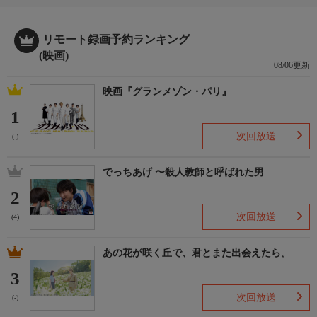
京の街！
松竹が放つ哀傷巨編！母と子の祇園悲歌！
芸妓を母として生まれた彌生をめぐって、育ての親の愛情と、芸
リモート録画予約ランキング
妓なるがゆえに苦悩する生みの母の真実にほだされて、義理の母
(映画)
08/06更新
が人間愛に目覚める…。
番組内容
映画『グランメゾン・パリ』
瀬戸内海の小島に、勘三（坂本武）おつな（沢村貞子）夫婦に育
1
てられた彌生（美空ひばり）は生みの母で、京都の祇園に料亭を
持った夏江（坪内美子）にひきとられて行く。勘三夫婦は彌生が
次回放送
(-)
実の娘のように可愛かったが、彌生の幸福を思って夏江に返し
た。夏江を棄て去った小倉進（日守新一）は昔の罪を詫びる心か
でっちあげ 〜殺人教師と呼ばれた男
ら、彌生を引き取ることを申し出るが…。
お知らせ
2
この作品は「クローズドキャプション放送」となっております。
次回放送
(4)
リモコンの字幕ボタンを押すことで、任意に字幕の表示／非表示
を切り替えることができます。
あの花が咲く丘で、君とまた出会えたら。
3
次回放送
(-)