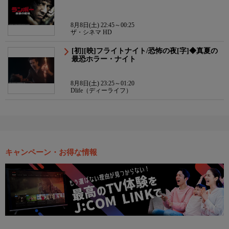
8月8日(土) 22:45～00:25
ザ・シネマ HD
[初][映]フライトナイト/恐怖の夜[字]◆真夏の
最恐ホラー・ナイト
8月8日(土) 23:25～01:20
Dlife（ディーライフ）
キャンペーン・お得な情報