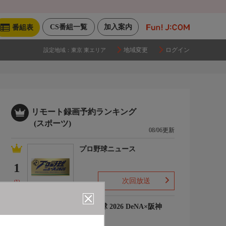
CS番組一覧
加入案内
番組表
地域変更
ログイン
設定地域：
東京 東エリア
リモート録画予約ランキング
(スポーツ)
08/06更新
プロ野球ニュース
1
次回放送
(1)
プロ野球 2026 DeNA×阪神
2