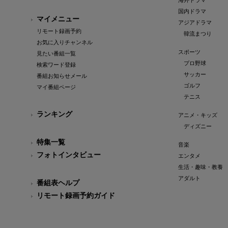
海外ドラマ
国内ドラマ
マイメニュー
アジアドラマ
リモート録画予約
韓流まつり
お気に入りチャンネル
スポーツ
見たい番組一覧
プロ野球
検索ワード登録
サッカー
番組お知らせメール
ゴルフ
マイ番組ページ
テニス
ランキング
アニメ・キッズ
ディズニー
特集一覧
音楽
フォトインタビュー
エンタメ
生活・趣味・教養
アダルト
番組表ヘルプ
リモート録画予約ガイド