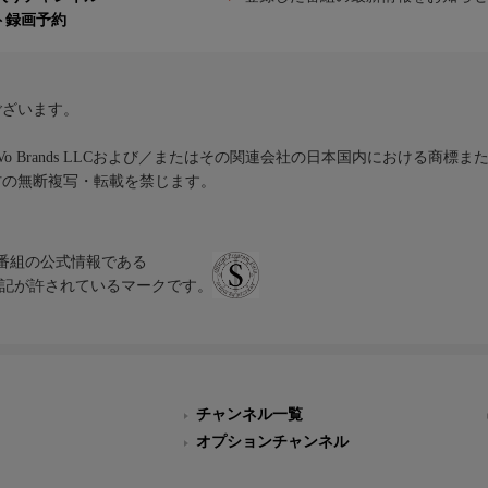
ト録画予約
ございます。
iVo Brands LLCおよび／またはその関連会社の日本国内における商標
材の無断複写・転載を禁じます。
、テレビ番組の公式情報である
スにのみ表記が許されているマークです。
チャンネル一覧
オプションチャンネル