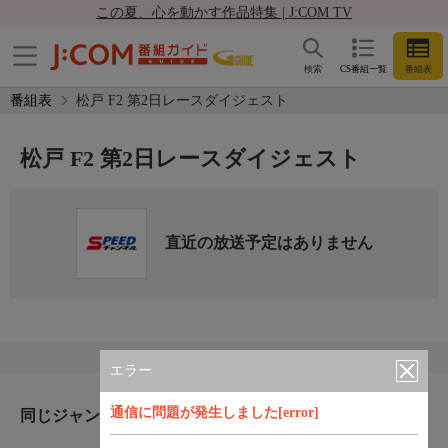
この夏、心を動かす作品特集 | J:COM TV
検索
CS番組一覧
番組表
番組表
松戸 F2 第2日レースダイジェスト
松戸 F2 第2日レースダイジェスト
直近の放送予定はありません
エラー
通信に問題が発生しました[error]
同じジャンルのおすすめ番組