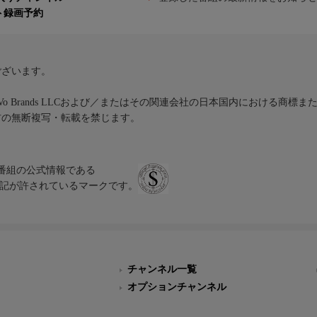
ト録画予約
ございます。
iVo Brands LLCおよび／またはその関連会社の日本国内における商標
材の無断複写・転載を禁じます。
、テレビ番組の公式情報である
スにのみ表記が許されているマークです。
チャンネル一覧
オプションチャンネル