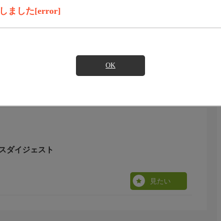
見たい
した[error]
)のご契約が必要となります。
OK
レースダイジェスト
見たい