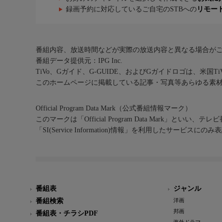
録画予約に対応しているご自宅のSTBへの
リモー
番組内容、放送時間などが実際の放送内容と異なる場合が
番組データ提供元：IPG Inc.
TiVo、Gガイド、G-GUIDE、およびGガイドロゴは、米国T
このホームページに掲載している記事・写真等あらゆる素
Official Program Data Mark（公式番組情報マーク）
このマークは「Official Program Data Mark」といい
「SI(Service Information)情報」を利用したサービ
番組表
ジャンル
番組検索
洋画
邦画
番組表・チラシPDF