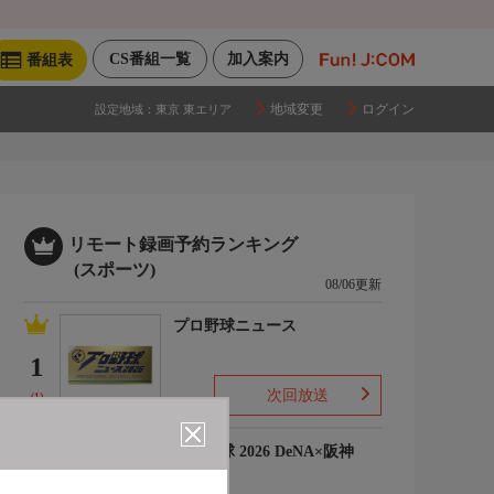
CS番組一覧
加入案内
番組表
地域変更
ログイン
設定地域：
東京 東エリア
リモート録画予約ランキング
(スポーツ)
08/06更新
プロ野球ニュース
1
次回放送
(1)
プロ野球 2026 DeNA×阪神
2