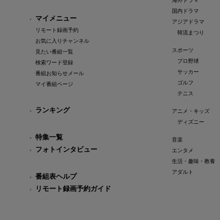
海外ドラマ
国内ドラマ
マイメニュー
アジアドラマ
リモート録画予約
韓流まつり
お気に入りチャンネル
スポーツ
見たい番組一覧
プロ野球
検索ワード登録
サッカー
番組お知らせメール
ゴルフ
マイ番組ページ
テニス
ランキング
アニメ・キッズ
ディズニー
特集一覧
音楽
フォトインタビュー
エンタメ
生活・趣味・教養
アダルト
番組表ヘルプ
リモート録画予約ガイド