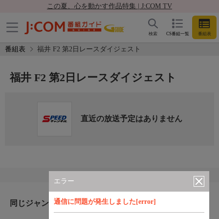
この夏、心を動かす作品特集 | J:COM TV
検索
CS番組一覧
番組表
番組表
福井 F2 第2日レースダイジェスト
福井 F2 第2日レースダイジェスト
直近の放送予定はありません
エラー
通信に問題が発生しました[error]
同じジャンルのおすすめ番組