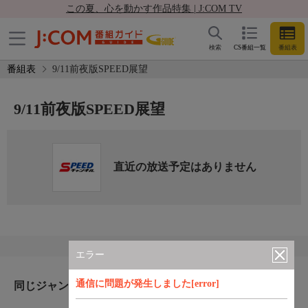
この夏、心を動かす作品特集 | J:COM TV
検索
CS番組一覧
番組表
番組表
9/11前夜版SPEED展望
9/11前夜版SPEED展望
直近の放送予定はありません
エラー
通信に問題が発生しました[error]
同じジャンルのおすすめ番組