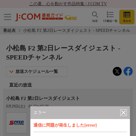
この夏、心を動かす作品特集 | J:COM TV
検索
CS番組一覧
番組表
番組表
小松島 F2 第2日レースダイジェスト - SPEEDチャンネル
小松島 F2 第2日レースダイジェスト -
SPEEDチャンネル
放送スケジュール一覧
直近の放送
小松島 F2 第2日レースダイジェスト
8月29日(土)
01:15〜01:30
エラー
Ch.923
オプション
SPEEDチャンネル
通信に問題が発生しました[error]