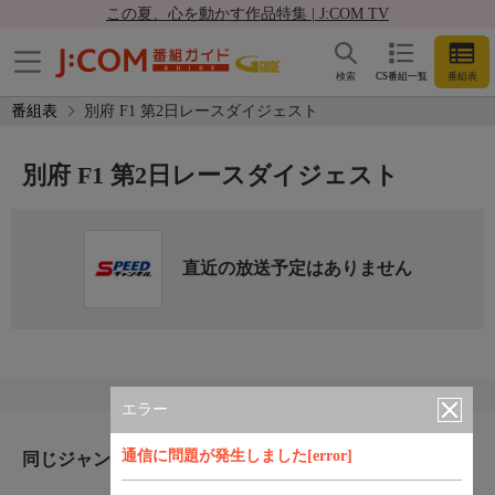
この夏、心を動かす作品特集 | J:COM TV
検索
CS番組一覧
番組表
番組表
別府 F1 第2日レースダイジェスト
別府 F1 第2日レースダイジェスト
直近の放送予定はありません
エラー
通信に問題が発生しました[error]
同じジャンルのおすすめ番組