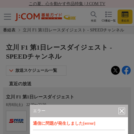
この夏、心を動かす作品特集 | J:COM TV
検索
CS番組一覧
番組表
番組表
立川 F1 第1日レースダイジェスト - SPEEDチャンネル
立川 F1 第1日レースダイジェスト -
SPEEDチャンネル
放送スケジュール一覧
直近の放送
立川 F1 第1日レースダイジェスト
8月8日(土)
22:30〜22:50
エラー
Ch.923
オプション
SPEEDチャンネル
通信に問題が発生しました[error]