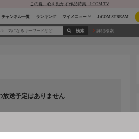
この夏、心を動かす作品特集 | J:COM TV
チャンネル一覧
ランキング
マイメニュー
J:COM STREAM
詳細検索
の放送予定はありません