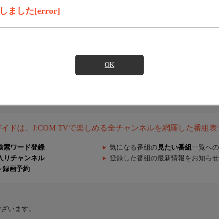
した[error]
OK
組ガイドは、J:COM TVで楽しめる全チャンネルを網羅した番組
検索ワード登録
気になる番組の
見たい番組
一覧への
入りチャンネル
登録した番組の最新情報をお知らせ
ト録画予約
ございます。