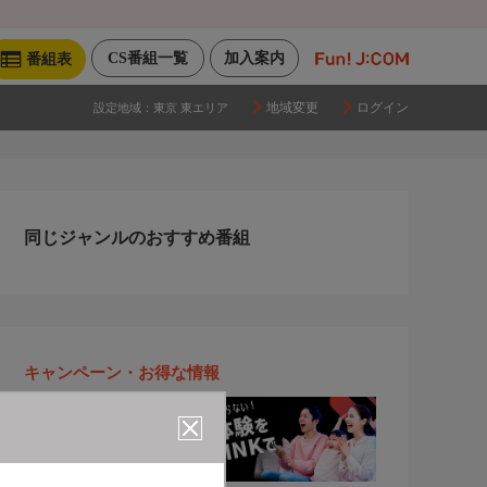
CS番組一覧
加入案内
番組表
地域変更
ログイン
設定地域：
東京 東エリア
同じジャンルのおすすめ番組
キャンペーン・お得な情報