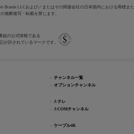
iVo Brands LLCおよび／またはその関連会社の日本国内における商標
材の無断複写・転載を禁じます。
、テレビ番組の公式情報である
スにのみ表記が許されているマークです。
チャンネル一覧
オプションチャンネル
J:テレ
J:COMチャンネル
ケーブル4K