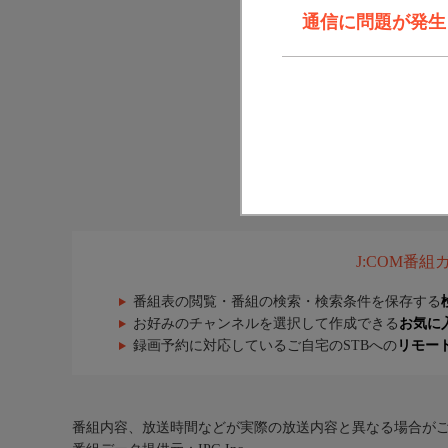
通信に問題が発生しま
J:COM番
番組表の閲覧・番組の検索・検索条件を保存する
お好みのチャンネルを選択して作成できる
お気に
録画予約に対応しているご自宅のSTBへの
リモー
番組内容、放送時間などが実際の放送内容と異なる場合が