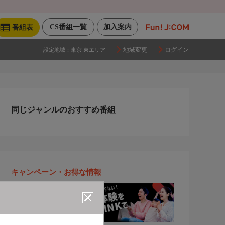
CS番組一覧
加入案内
番組表
地域変更
ログイン
設定地域：
東京 東エリア
同じジャンルのおすすめ番組
キャンペーン・お得な情報