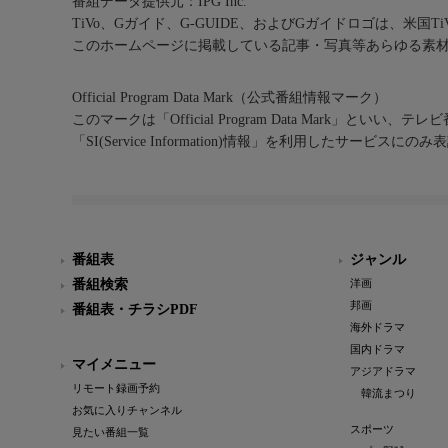
番組データ提供元：IPG Inc.
TiVo、Gガイド、G-GUIDE、およびGガイドロゴは、米国T
このホームページに掲載している記事・写真等あらゆる素
Official Program Data Mark（公式番組情報マーク）
このマークは「Official Program Data Mark」といい
「SI(Service Information)情報」を利用したサービ
番組表
ジャンル
番組検索
洋画
邦画
番組表・チラシPDF
海外ドラマ
国内ドラマ
マイメニュー
アジアドラマ
リモート録画予約
韓流まつり
お気に入りチャンネル
スポーツ
見たい番組一覧