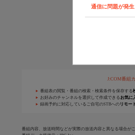
通信に問題が発生しま
J:COM番
番組表の閲覧・番組の検索・検索条件を保存する
お好みのチャンネルを選択して作成できる
お気に
録画予約に対応しているご自宅のSTBへの
リモー
番組内容、放送時間などが実際の放送内容と異なる場合が