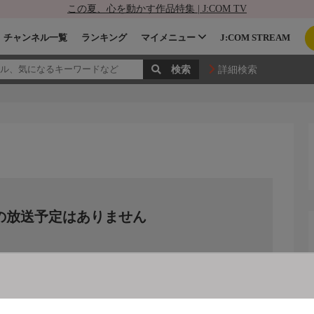
この夏、心を動かす作品特集 | J:COM TV
チャンネル一覧
ランキング
マイメニュー
J:COM STREAM
詳細検索
の放送予定はありません