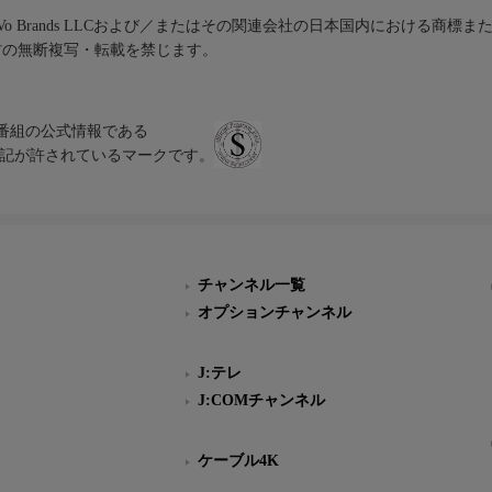
iVo Brands LLCおよび／またはその関連会社の日本国内における商標
材の無断複写・転載を禁じます。
、テレビ番組の公式情報である
スにのみ表記が許されているマークです。
チャンネル一覧
オプションチャンネル
J:テレ
J:COMチャンネル
ケーブル4K