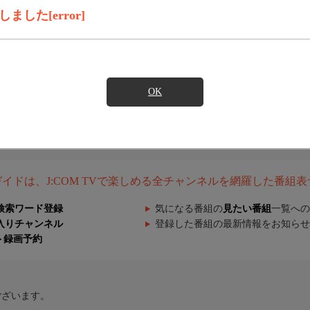
した[error]
OK
組ガイドは、J:COM TVで楽しめる全チャンネルを網羅した番組
検索ワード登録
気になる番組の
見たい番組
一覧への
入りチャンネル
登録した番組の最新情報をお知らせ
ト録画予約
ございます。