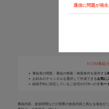
通信に問題が発生しま
J:COM番
番組表の閲覧・番組の検索・検索条件を保存する
お好みのチャンネルを選択して作成できる
お気に
録画予約に対応しているご自宅のSTBへの
リモー
番組内容、放送時間などが実際の放送内容と異なる場合が