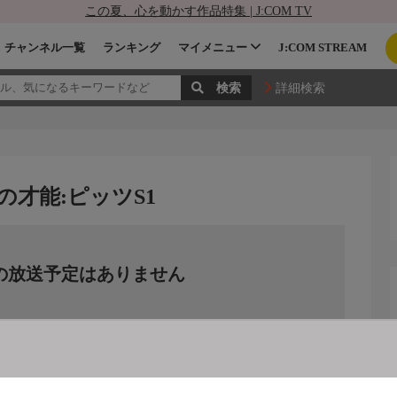
この夏、心を動かす作品特集 | J:COM TV
チャンネル一覧
ランキング
マイメニュー
J:COM STREAM
詳細検索
の才能:ピッツS1
の放送予定はありません