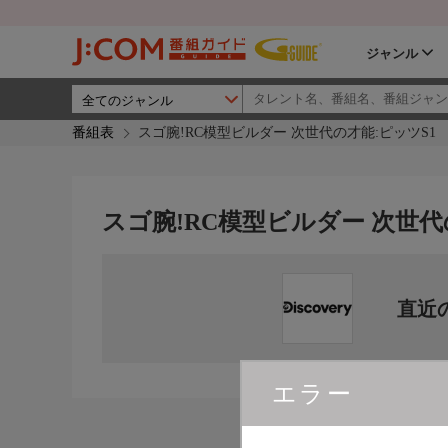
ジャンル
番組表
スゴ腕!RC模型ビルダー 次世代の才能:ピッツS1
スゴ腕!RC模型ビルダー 次世代
直近
エラー