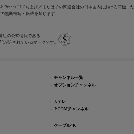
iVo Brands LLCおよび／またはその関連会社の日本国内における商標
材の無断複写・転載を禁じます。
、テレビ番組の公式情報である
スにのみ表記が許されているマークです。
チャンネル一覧
オプションチャンネル
J:テレ
J:COMチャンネル
ケーブル4K