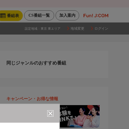
CS番組一覧
加入案内
番組表
地域変更
ログイン
設定地域：
東京 東エリア
同じジャンルのおすすめ番組
キャンペーン・お得な情報