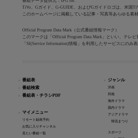
番組データ提供元：IPG Inc.
TiVo、Gガイド、G-GUIDE、およびGガイドロゴは、米国T
このホームページに掲載している記事・写真等あらゆる素
Official Program Data Mark（公式番組情報マーク）
このマークは「Official Program Data Mark」といい
「SI(Service Information)情報」を利用したサービ
番組表
ジャンル
番組検索
洋画
邦画
番組表・チラシPDF
海外ドラマ
国内ドラマ
マイメニュー
アジアドラマ
リモート録画予約
韓流まつり
お気に入りチャンネル
スポーツ
見たい番組一覧