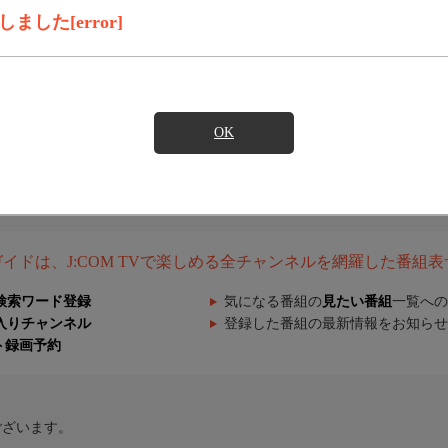
した[error]
OK
組ガイドは、J:COM TVで楽しめる全チャンネルを網羅した番組
検索ワード登録
気になる番組の
見たい番組
一覧への
入りチャンネル
登録した番組の最新情報をお知らせ
ト録画予約
ございます。