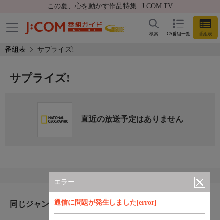
この夏、心を動かす作品特集 | J:COM TV
検索
CS番組一覧
番組表
番組表
サプライズ!
サプライズ!
直近の放送予定はありません
エラー
通信に問題が発生しました[error]
同じジャンルのおすすめ番組