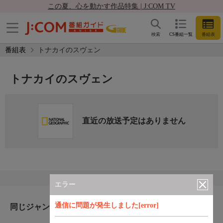
この夏、心を動かす作品特集 | J:COM TV
検索
CS番組一覧
番組表
番組表
トナカイのスヴェン
トナカイのスヴェン
直近の放送予定はありません
エラー
通信に問題が発生しました[error]
同じジャンルのおすすめ番組